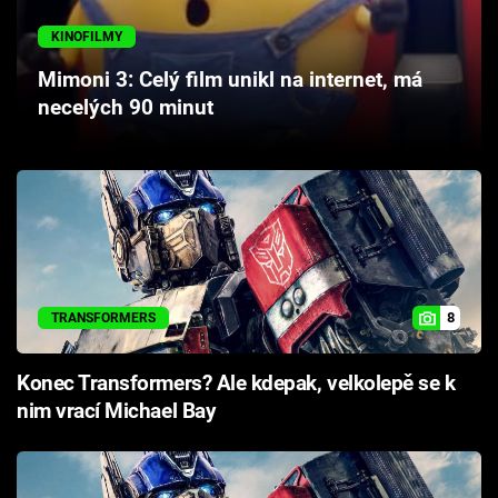
Cool Esport
KINOFILMY
Pořady
Mimoni 3: Celý film unikl na internet, má
necelých 90 minut
TV Program
Sledujte prima+
Přihlášení
8
TRANSFORMERS
Sledujte nás
Konec Transformers? Ale kdepak, velkolepě se k
nim vrací Michael Bay