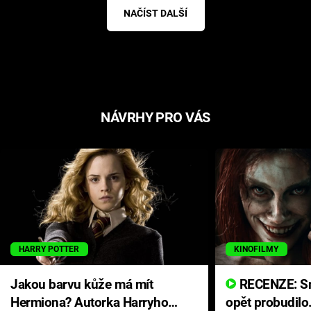
NAČÍST DALŠÍ
NÁVRHY PRO VÁS
HARRY POTTER
KINOFILMY
Jakou barvu kůže má mít
RECENZE: Smrtelné zlo se
Hermiona? Autorka Harryho
opět probudilo