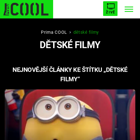
ŽIVĚ
STARHOUSE
BUFFY, PŘEMOŽITELKA UPÍRŮ
Trendy:
Prima COOL
dětské filmy
DĚTSKÉ FILMY
ESCAPE
PLNEJ KOTEL
AVENGERS 5
NEJNOVĚJŠÍ ČLÁNKY KE ŠTÍTKU „DĚTSKÉ
FILMY“
Témata
Filmy
Seriály
Hry