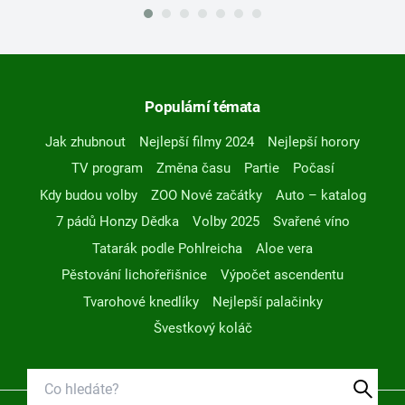
Populární témata
Jak zhubnout
Nejlepší filmy 2024
Nejlepší horory
TV program
Změna času
Partie
Počasí
Kdy budou volby
ZOO Nové začátky
Auto – katalog
7 pádů Honzy Dědka
Volby 2025
Svařené víno
Tatarák podle Pohlreicha
Aloe vera
Pěstování lichořeřišnice
Výpočet ascendentu
Tvarohové knedlíky
Nejlepší palačinky
Švestkový koláč