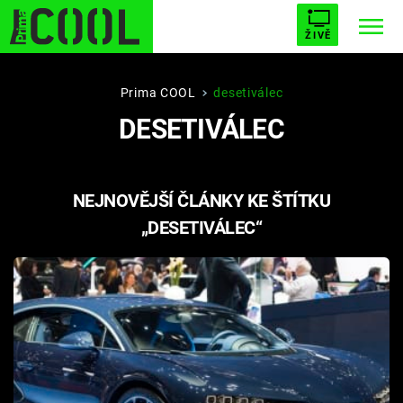
ŽIVĚ
STARHOUSE
BUFFY, PŘEMOŽITELKA UPÍRŮ
Trendy:
Prima COOL
desetiválec
DESETIVÁLEC
ESCAPE
PLNEJ KOTEL
AVENGERS 5
NEJNOVĚJŠÍ ČLÁNKY KE ŠTÍTKU
„DESETIVÁLEC“
Témata
Filmy
Seriály
Hry