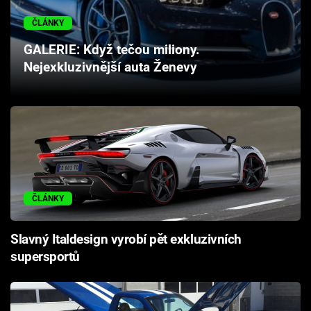
Cool Esport
ČLÁNKY
Pořady
GALERIE: Když tečou miliony.
Nejexkluzivnější auta Ženevy
TV Program
Sledujte prima+
Přihlášení
ČLÁNKY
Sledujte nás
Slavný Italdesign vyrobí pět exkluzivních
supersportů