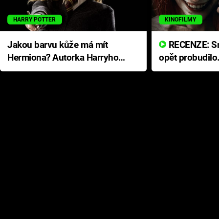
HARRY POTTER
KINOFILMY
Jakou barvu kůže má mít
RECENZE: Smrtelné zlo se
Hermiona? Autorka Harryho
opět probudilo
Pottera přišla s ráznou
přichází s neo
odpovědí
hororovou nab