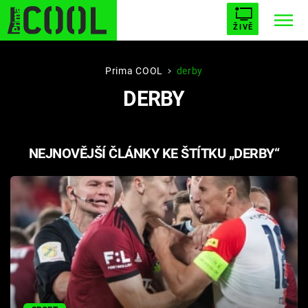
ŽIVĚ
STARHOUSE
BUFFY, PŘEMOŽITELKA UPÍRŮ
Trendy:
Prima COOL
derby
DERBY
ESCAPE
PLNEJ KOTEL
AVENGERS 5
NEJNOVĚJŠÍ ČLÁNKY KE ŠTÍTKU „DERBY“
Témata
Filmy
Seriály
Hry