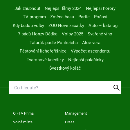
Jak zhubnout
Nejlepší filmy 2024
Nejlepší horory
TV program
Změna času
Partie
Počasí
Kdy budou volby
ZOO Nové začátky
Auto – katalog
7 pádů Honzy Dědka
Volby 2025
Svařené víno
Tatarák podle Pohlreicha
Aloe vera
Pěstování lichořeřišnice
Výpočet ascendentu
Tvarohové knedlíky
Nejlepší palačinky
Švestkový koláč
O FTV Prima
Management
Volná místa
Press