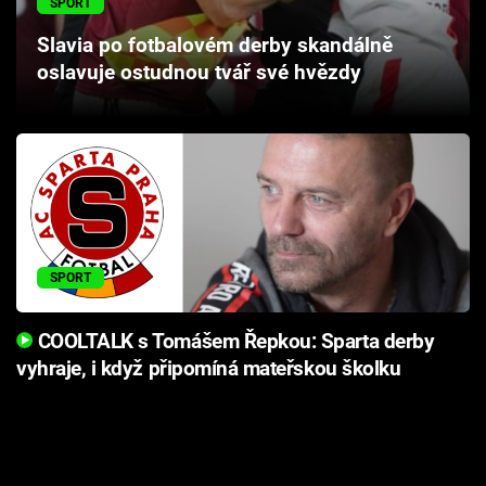
SPORT
Cool Esport
Slavia po fotbalovém derby skandálně
oslavuje ostudnou tvář své hvězdy
Pořady
TV Program
Sledujte prima+
Přihlášení
SPORT
Sledujte nás
COOLTALK s Tomášem Řepkou: Sparta derby
vyhraje, i když připomíná mateřskou školku