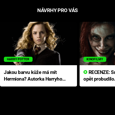
NÁVRHY PRO VÁS
HARRY POTTER
KINOFILMY
Jakou barvu kůže má mít
RECENZE: Smrtelné zlo se
Hermiona? Autorka Harryho
opět probudilo
Pottera přišla s ráznou
přichází s neo
odpovědí
hororovou nab