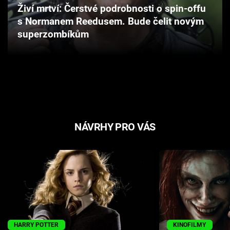
Živí mrtví: Čerstvé podrobnosti o spin-offu
Cool Esport
s Normanem Reedusem. Bude čelit novým
superzombíkům
Pořady
TV Program
Sledujte prima+
Přihlášení
NÁVRHY PRO VÁS
Sledujte nás
HARRY POTTER
KINOFILMY