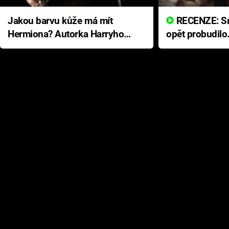
Jakou barvu kůže má mít
RECENZE: Smrtelné zlo se
Hermiona? Autorka Harryho
opět probudilo
Pottera přišla s ráznou
přichází s neo
odpovědí
hororovou nab