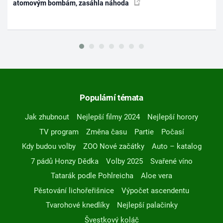
atomovým bombám, zasáhla náhoda
Populární témata
Jak zhubnout
Nejlepší filmy 2024
Nejlepší horory
TV program
Změna času
Partie
Počasí
Kdy budou volby
ZOO Nové začátky
Auto – katalog
7 pádů Honzy Dědka
Volby 2025
Svařené víno
Tatarák podle Pohlreicha
Aloe vera
Pěstování lichořeřišnice
Výpočet ascendentu
Tvarohové knedlíky
Nejlepší palačinky
Švestkový koláč