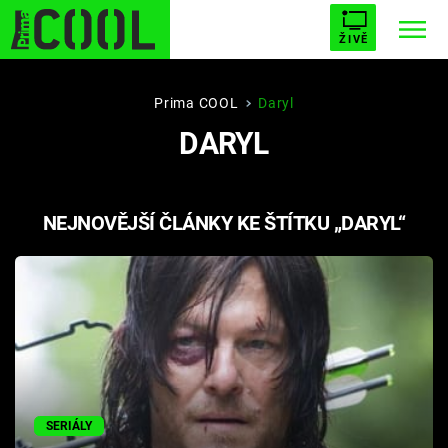
ŽIVĚ
STARHOUSE
BUFFY, PŘEMOŽITELKA UPÍRŮ
Trendy:
Prima COOL
Daryl
DARYL
ESCAPE
PLNEJ KOTEL
AVENGERS 5
NEJNOVĚJŠÍ ČLÁNKY KE ŠTÍTKU „DARYL“
Témata
Filmy
Seriály
Hry
SERIÁLY