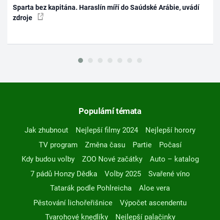
Sparta bez kapitána. Haraslín míří do Saúdské Arábie, uvádí
zdroje
Populární témata
Jak zhubnout
Nejlepší filmy 2024
Nejlepší horory
TV program
Změna času
Partie
Počasí
Kdy budou volby
ZOO Nové začátky
Auto – katalog
7 pádů Honzy Dědka
Volby 2025
Svařené víno
Tatarák podle Pohlreicha
Aloe vera
Pěstování lichořeřišnice
Výpočet ascendentu
Tvarohové knedlíky
Nejlepší palačinky