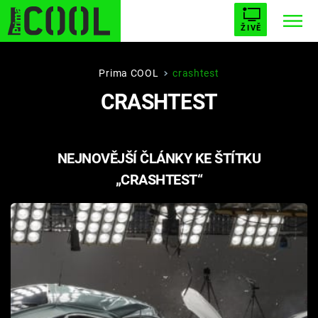
ŽIVĚ
STARHOUSE
BUFFY, PŘEMOŽITELKA UPÍRŮ
Trendy:
Prima COOL
crashtest
CRASHTEST
ESCAPE
PLNEJ KOTEL
AVENGERS 5
NEJNOVĚJŠÍ ČLÁNKY KE ŠTÍTKU
„CRASHTEST“
Témata
Filmy
Seriály
Hry