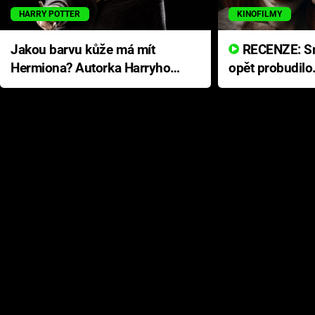
HARRY POTTER
KINOFILMY
Jakou barvu kůže má mít
RECENZE: Smrtelné zlo se
Hermiona? Autorka Harryho
opět probudilo
Pottera přišla s ráznou
přichází s neo
odpovědí
hororovou nab