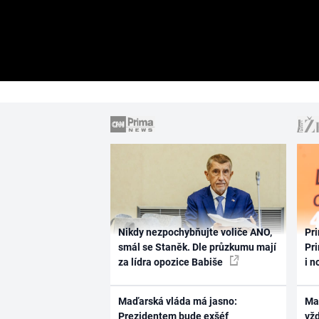
Nikdy nezpochybňujte voliče ANO,
Pri
smál se Staněk. Dle průzkumu mají
Pri
za lídra opozice Babiše
i n
Maďarská vláda má jasno:
Ma
Prezidentem bude exšéf
vž