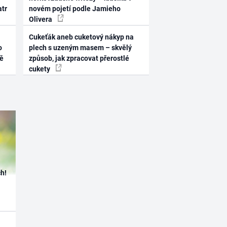
atr
novém pojetí podle Jamieho
Olivera
Cukeťák aneb cuketový nákyp na
o
plech s uzeným masem – skvělý
ně
způsob, jak zpracovat přerostlé
cukety
h!