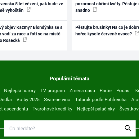
vensku 5 let vězení, pak bude ze
pozornost obřími květy. Pěstuje 
mě vyhoštěn
snadno
vý objev Kazmy? Blondýnka se s
Pěstujte brusinky! Na co je dobr
 vodí za ruce a fotí se na místě
hořce kyselé červené ovoce?
ko Rosecká
Populární témata
Nejlepší horory
TV program
Změna času
Partie
Počasí
K
Dědka
Volby 2025
Svařené víno
Tatarák podle Pohlreicha
Alo
t ascendentu
Tvarohové knedlíky
Nejlepší palačinky
Švestkov