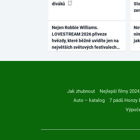
diváků
Slo
ze
Nejen Robbie Williams.
No
LOVESTREAM 2026 přiveze
ním
hvězdy, které běžně uvidíte jen na
ja
největších světových festivalech
Jak zhubnout
Nejlepší filmy 2024
Auto – katalog
7 pádů Honzy 
Výpoče