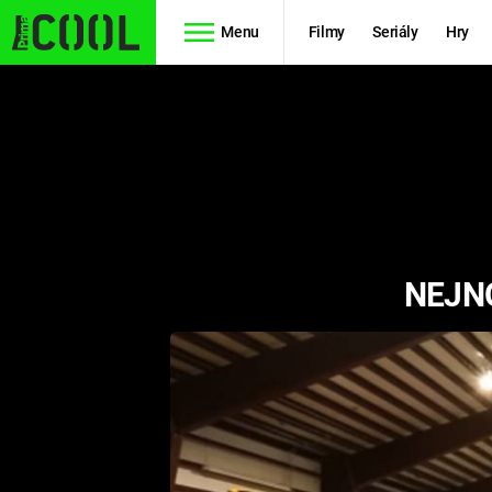
Menu
Filmy
Seriály
Hry
Seriály
Filmy
SIMPSONOVI
STAR WARS
HVĚZDNÁ
AVENGERS
BRÁNA
NEJNO
RYCHLE A
TEORIE
ZBĚSILE 10
VELKÉHO
PREDÁTOR
TŘESKU
FUTURAMA