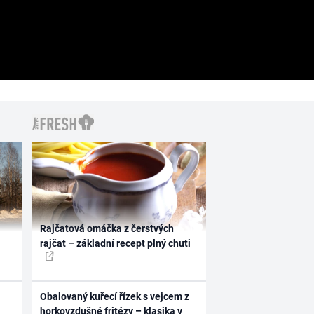
Rajčatová omáčka z čerstvých
rajčat – základní recept plný chuti
Obalovaný kuřecí řízek s vejcem z
horkovzdušné fritézy – klasika v