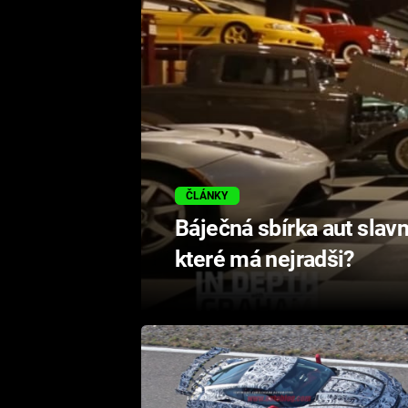
ČLÁNKY
Báječná sbírka aut slav
které má nejradši?