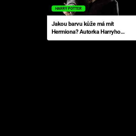
HARRY POTTER
Jakou barvu kůže má mít
Hermiona? Autorka Harryho
Pottera přišla s ráznou
odpovědí