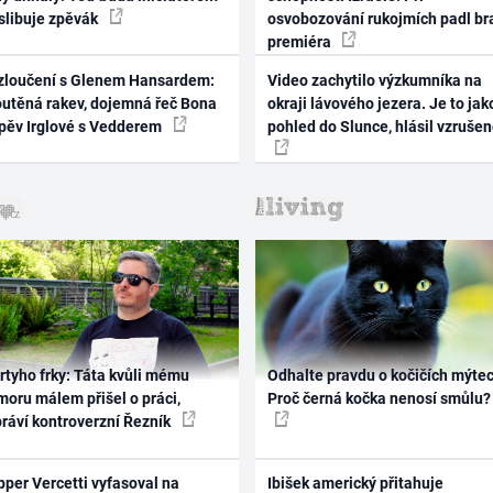
 slibuje zpěvák
osvobozování rukojmích padl br
premiéra
zloučení s Glenem Hansardem:
Video zachytilo výzkumníka na
outěná rakev, dojemná řeč Bona
okraji lávového jezera. Je to jak
zpěv Irglové s Vedderem
pohled do Slunce, hlásil vzruše
rtyho frky: Táta kvůli mému
Odhalte pravdu o kočičích mýtec
oru málem přišel o práci,
Proč černá kočka nenosí smůlu?
práví kontroverzní Řezník
per Vercetti vyfasoval na
Ibišek americký přitahuje