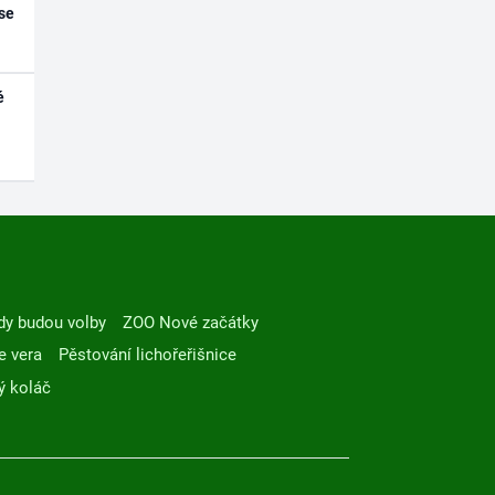
se
é
dy budou volby
ZOO Nové začátky
e vera
Pěstování lichořeřišnice
ý koláč