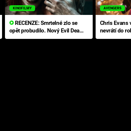
KINOFILMY
AVENGERS
RECENZE: Smrtelné zlo se
Chris Evans v
opět probudilo. Nový Evil Dead
nevrátí do ro
přichází s neodolatelnou
Ameriky
hororovou nabídkou