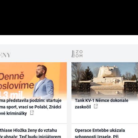
ma představila podzim: startuje
Tank KV-1 Němce dokonale
ma sport, vrací se Polabí, Zrádci
zaskočil
ové kriminálky
thiase Hložka ženy do vztahu
Operace Entebbe ukázala
dy uhnaly: Teď budu iniciátorem
schopnosti Izraele. Při