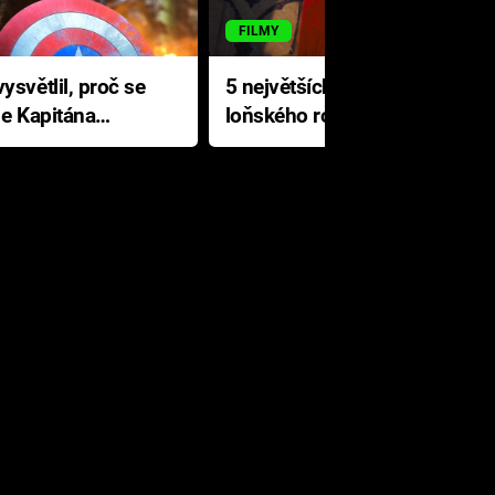
FILMY
ysvětlil, proč se
5 největších propadáků
le Kapitána
loňského roku: Disney na
jediné katastrofě prodělal 200
milionů dolarů