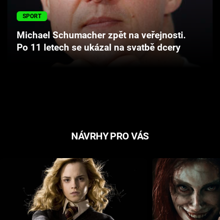
Cool Esport
SPORT
Pořady
Michael Schumacher zpět na veřejnosti.
Po 11 letech se ukázal na svatbě dcery
TV Program
Sledujte prima+
Přihlášení
NÁVRHY PRO VÁS
Sledujte nás