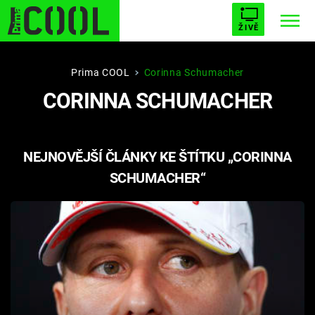
ŽIVĚ
STARHOUSE
BUFFY, PŘEMOŽITELKA UPÍRŮ
Trendy:
Prima COOL
Corinna Schumacher
CORINNA SCHUMACHER
ESCAPE
PLNEJ KOTEL
AVENGERS 5
NEJNOVĚJŠÍ ČLÁNKY KE ŠTÍTKU „CORINNA
SCHUMACHER“
Témata
Filmy
Seriály
Hry