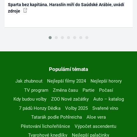
Sparta bez kapitána. Haraslín míří do Saúdské Arábie, uvádí
zdroje
Populární témata
Jak zhubnout
Nejlepší filmy 2024
Nejlepší horory
TV program
Změna času
Partie
Počasí
Kdy budou volby
ZOO Nové začátky
Auto – katalog
7 pádů Honzy Dědka
Volby 2025
Svařené víno
Tatarák podle Pohlreicha
Aloe vera
Pěstování lichořeřišnice
Výpočet ascendentu
Tvarohové knedlíky
Nejlepší palačinky