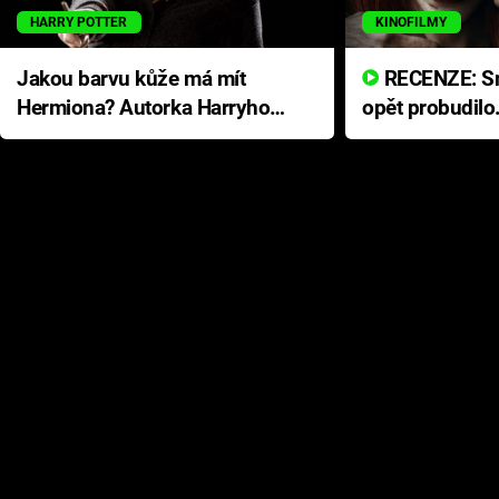
HARRY POTTER
KINOFILMY
Jakou barvu kůže má mít
RECENZE: Smrtelné zlo se
Hermiona? Autorka Harryho
opět probudilo
Pottera přišla s ráznou
přichází s neo
odpovědí
hororovou nab