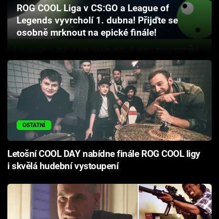
ROG COOL Liga v CS:GO a League of
Cool Esport
Legends vyvrcholí 1. dubna! Přijďte se
osobně mrknout na epické finále!
Pořady
TV Program
Sledujte prima+
Přihlášení
OSTATNÍ
Sledujte nás
Letošní COOL DAY nabídne finále ROG COOL ligy
i skvělá hudební vystoupení