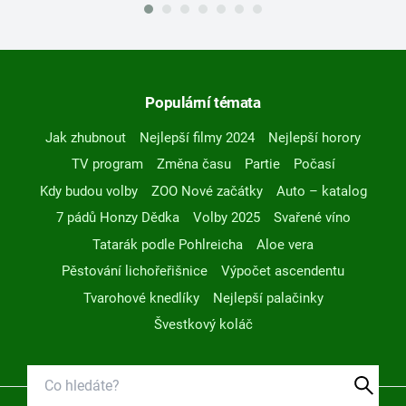
Populární témata
Jak zhubnout
Nejlepší filmy 2024
Nejlepší horory
TV program
Změna času
Partie
Počasí
Kdy budou volby
ZOO Nové začátky
Auto – katalog
7 pádů Honzy Dědka
Volby 2025
Svařené víno
Tatarák podle Pohlreicha
Aloe vera
Pěstování lichořeřišnice
Výpočet ascendentu
Tvarohové knedlíky
Nejlepší palačinky
Švestkový koláč