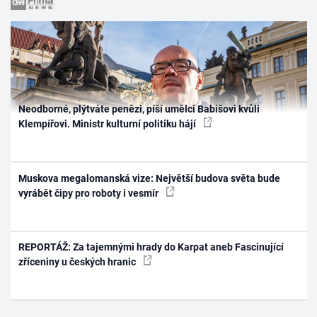
Neodborné, plýtváte penězi, píší umělci Babišovi kvůli
Klempířovi. Ministr kulturní politiku hájí
Muskova megalomanská vize: Největší budova světa bude
vyrábět čipy pro roboty i vesmír
REPORTÁŽ: Za tajemnými hrady do Karpat aneb Fascinující
zříceniny u českých hranic