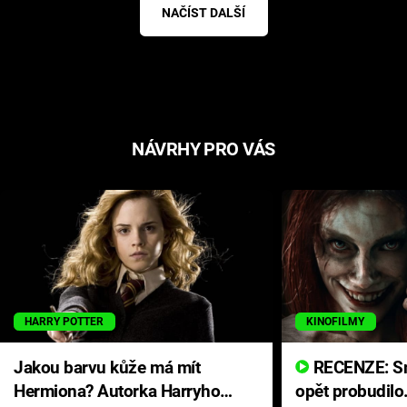
NAČÍST DALŠÍ
NÁVRHY PRO VÁS
HARRY POTTER
KINOFILMY
Jakou barvu kůže má mít
RECENZE: Smrtelné zlo se
Hermiona? Autorka Harryho
opět probudilo