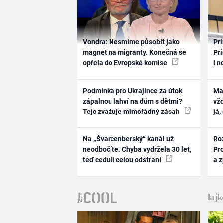
Vondra: Nesmíme působit jako
Pri
magnet na migranty. Konečná se
Pri
opřela do Evropské komise
i n
Podmínka pro Ukrajince za útok
Ma
zápalnou lahví na dům s dětmi?
vž
Tejc zvažuje mimořádný zásah
já,
Na „Švarcenberský“ kanál už
Ro
neodbočíte. Chyba vydržela 30 let,
Pr
teď ceduli celou odstraní
a 