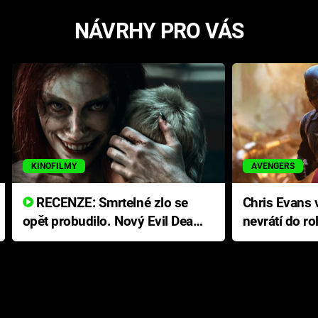
NÁVRHY PRO VÁS
KINOFILMY
AVENGERS
RECENZE: Smrtelné zlo se
Chris Evans v
opět probudilo. Nový Evil Dead
nevrátí do ro
přichází s neodolatelnou
Ameriky
hororovou nabídkou