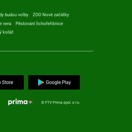
dy budou volby
ZOO Nové začátky
e vera
Pěstování lichořeřišnice
ý koláč
 Store
Google Play
© FTV Prima spol. s r.o.