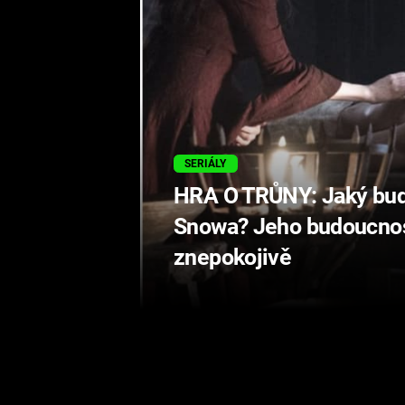
SERIÁLY
HRA O TRŮNY: Jaký bud
Snowa? Jeho budoucnos
znepokojivě