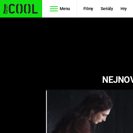
Menu
Filmy
Seriály
Hry
Seriály
Filmy
SIMPSONOVI
STAR WARS
HVĚZDNÁ
AVENGERS
BRÁNA
NEJNOV
RYCHLE A
TEORIE
ZBĚSILE 10
VELKÉHO
PREDÁTOR
TŘESKU
FUTURAMA