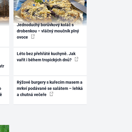
Jednoduchý borůvkový koláč s
drobenkou – vláčný moučník plný
ovoce
Léto bez přehřáté kuchyně. Jak
vařit i během tropických dnů?
atr
Rýžové burgery s kuřecím masem a
o
mrkví podávané se salátem – lehká
ně
a chutná večeře