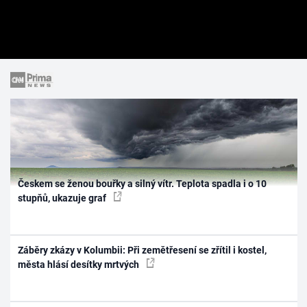
Českem se ženou bouřky a silný vítr. Teplota spadla i o 10
stupňů, ukazuje graf
Záběry zkázy v Kolumbii: Při zemětřesení se zřítil i kostel,
města hlásí desítky mrtvých