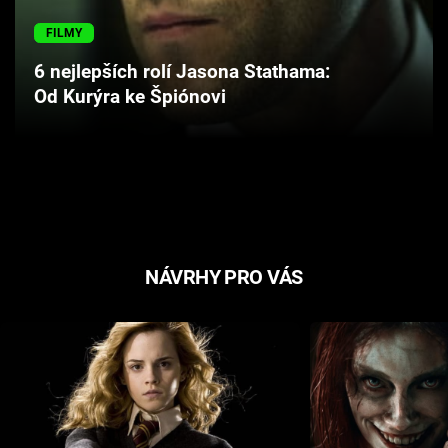
Cool Esport
FILMY
Pořady
6 nejlepších rolí Jasona Stathama:
Od Kurýra ke Špiónovi
TV Program
Sledujte prima+
Přihlášení
NÁVRHY PRO VÁS
Sledujte nás