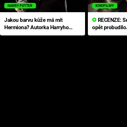
HARRY POTTER
KINOFILMY
Jakou barvu kůže má mít
RECENZE: Smrtelné zlo se
Hermiona? Autorka Harryho
opět probudilo
Pottera přišla s ráznou
přichází s neo
odpovědí
hororovou nab