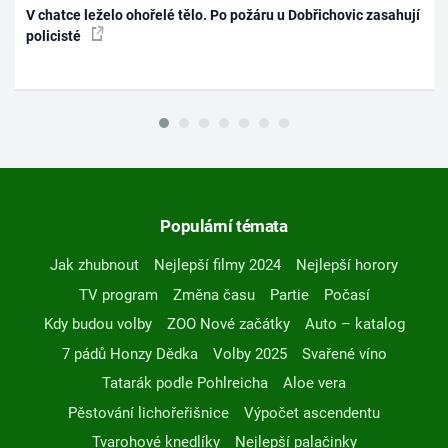
V chatce leželo ohořelé tělo. Po požáru u Dobřichovic zasahují
policisté
Populární témata
Jak zhubnout
Nejlepší filmy 2024
Nejlepší horory
TV program
Změna času
Partie
Počasí
Kdy budou volby
ZOO Nové začátky
Auto – katalog
7 pádů Honzy Dědka
Volby 2025
Svařené víno
Tatarák podle Pohlreicha
Aloe vera
Pěstování lichořeřišnice
Výpočet ascendentu
Tvarohové knedlíky
Nejlepší palačinky