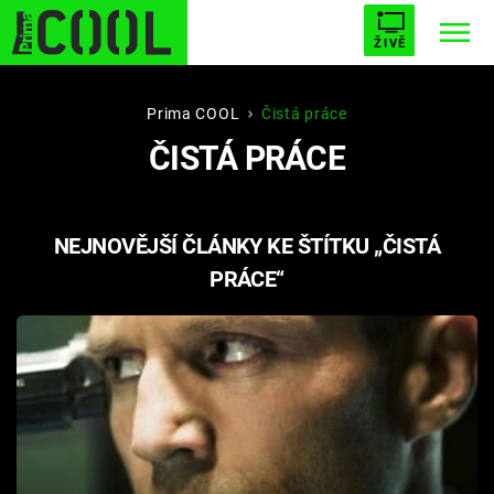
ŽIVĚ
STARHOUSE
BUFFY, PŘEMOŽITELKA UPÍRŮ
Trendy:
Prima COOL
Čistá práce
ČISTÁ PRÁCE
ESCAPE
PLNEJ KOTEL
AVENGERS 5
NEJNOVĚJŠÍ ČLÁNKY KE ŠTÍTKU „ČISTÁ
PRÁCE“
Témata
Filmy
Seriály
Hry