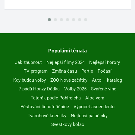
Populární témata
Jak zhubnout
Nejlepší filmy 2024
Nejlepší horory
TV program
Změna času
Partie
Počasí
Kdy budou volby
ZOO Nové začátky
Auto – katalog
7 pádů Honzy Dědka
Volby 2025
Svařené víno
Tatarák podle Pohlreicha
Aloe vera
Pěstování lichořeřišnice
Výpočet ascendentu
Tvarohové knedlíky
Nejlepší palačinky
Švestkový koláč