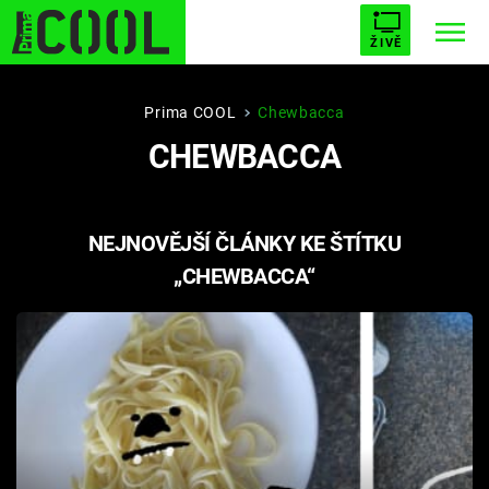
ŽIVĚ
STARHOUSE
BUFFY, PŘEMOŽITELKA UPÍRŮ
Trendy:
Prima COOL
Chewbacca
CHEWBACCA
ESCAPE
PLNEJ KOTEL
AVENGERS 5
NEJNOVĚJŠÍ ČLÁNKY KE ŠTÍTKU
„CHEWBACCA“
Témata
Filmy
Seriály
Hry