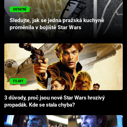
Cool Esport
OSTATNÍ
Pořady
Sledujte, jak se jedna pražská kuchyně
proměnila v bojiště Star Wars
TV Program
Sledujte prima+
Přihlášení
FILMY
Sledujte nás
3 důvody, proč jsou nové Star Wars hrozivý
propadák. Kde se stala chyba?