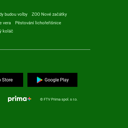
dy budou volby
ZOO Nové začátky
e vera
Pěstování lichořeřišnice
ý koláč
 Store
Google Play
© FTV Prima spol. s r.o.