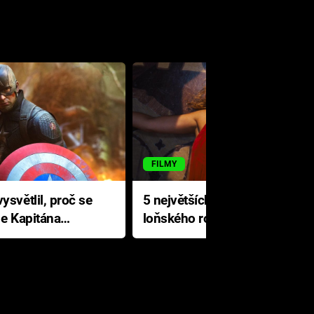
FILMY
ysvětlil, proč se
5 největších propadáků
le Kapitána
loňského roku: Disney na
jediné katastrofě prodělal 200
milionů dolarů