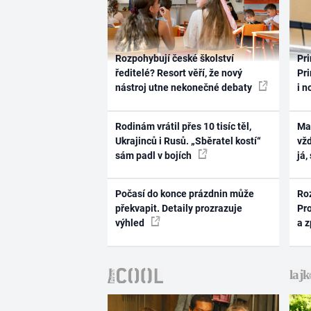
Rozpohybují české školství
Pri
ředitelé? Resort věří, že nový
Pri
nástroj utne nekonečné debaty
i n
Rodinám vrátil přes 10 tisíc těl,
Ma
Ukrajinců i Rusů. „Sběratel kostí“
vž
sám padl v bojích
já,
Počasí do konce prázdnin může
Ro
překvapit. Detaily prozrazuje
Pr
výhled
a 