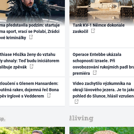
ma představila podzim: startuje
Tank KV-1 Němce dokonale
ma sport, vrací se Polabí, Zrádci
zaskočil
ové kriminálky
thiase Hložka ženy do vztahu
Operace Entebbe ukázala
dy uhnaly: Teď budu iniciátorem
schopnosti Izraele. Při
 slibuje zpěvák
osvobozování rukojmích padl br
premiéra
zloučení s Glenem Hansardem:
Video zachytilo výzkumníka na
outěná rakev, dojemná řeč Bona
okraji lávového jezera. Je to jak
zpěv Irglové s Vedderem
pohled do Slunce, hlásil vzruše