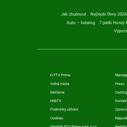
Jak zhubnout
Nejlepší filmy 2024
Auto – katalog
7 pádů Honzy 
Výpoče
O FTV Prima
Manag
Volná místa
Press
Reklama
Casting
HbbTV
Kontak
Podmínky užívání
Zpraco
Cookies
Nápov
Vlastník FTV Prima spol. s r.o.
Redak