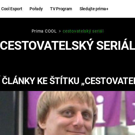
Cool Esport
Pořady
TV Program
Sledujte prima+
Prima COOL
cestovatelský seriál
Hry
Zábava
CESTOVATELSKÝ SERIÁ
MAFIA
ZÁBAVN
GALERI
GTA 6
NEJLEP
 ČLÁNKY KE ŠTÍTKU „CESTOVATEL
KINGDOM
KOMEDI
COME:
DELIVERANCE
CHUCK
NORRIS
ESPORT
DEADP