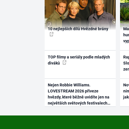
10 nejlepších dílů Hvězdné brány
Ma
hum
vy
TOP filmy a seriály podle mladých
Rap
diváků
Slo
ze
Nejen Robbie Williams.
No
LOVESTREAM 2026 přiveze
ním
hvězdy, které běžně uvidíte jen na
ja
největších světových festivalech