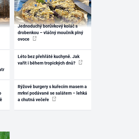
Jednoduchý borůvkový koláč s
drobenkou – vláčný moučník plný
ovoce
Léto bez přehřáté kuchyně. Jak
vařit i během tropických dnů?
atr
Rýžové burgery s kuřecím masem a
o
mrkví podávané se salátem – lehká
ně
a chutná večeře