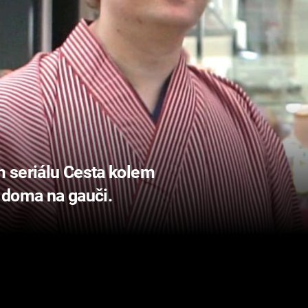
 seriálu Cesta kolem
i doma na gauči.