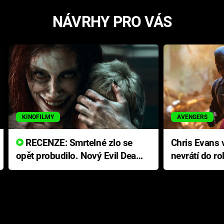
NÁVRHY PRO VÁS
KINOFILMY
AVENGERS
RECENZE: Smrtelné zlo se
Chris Evans v
opět probudilo. Nový Evil Dead
nevrátí do ro
přichází s neodolatelnou
Ameriky
hororovou nabídkou