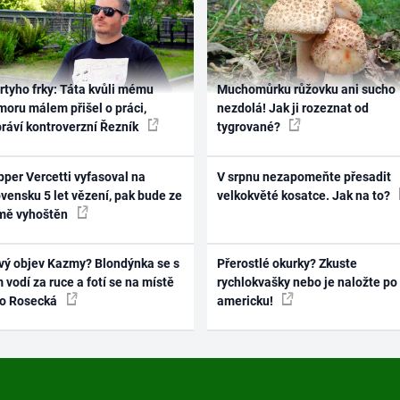
rtyho frky: Táta kvůli mému
Muchomůrku růžovku ani sucho
oru málem přišel o práci,
nezdolá! Jak ji rozeznat od
práví kontroverzní Řezník
tygrované?
per Vercetti vyfasoval na
V srpnu nezapomeňte přesadit
vensku 5 let vězení, pak bude ze
velkokvěté kosatce. Jak na to?
mě vyhoštěn
vý objev Kazmy? Blondýnka se s
Přerostlé okurky? Zkuste
 vodí za ruce a fotí se na místě
rychlokvašky nebo je naložte po
ko Rosecká
americku!