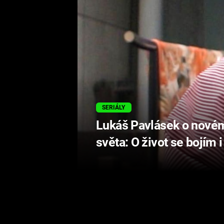
SERIÁLY
Lukáš Pavlásek o novém
světa: O život se bojím 