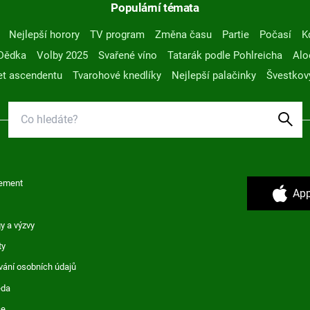
Populární témata
Nejlepší horory
TV program
Změna času
Partie
Počasí
K
Dědka
Volby 2025
Svařené víno
Tatarák podle Pohlreicha
Alo
t ascendentu
Tvarohové knedlíky
Nejlepší palačinky
Švestkov
ement
App
y a výzvy
ty
vání osobních údajů
ěda
ce