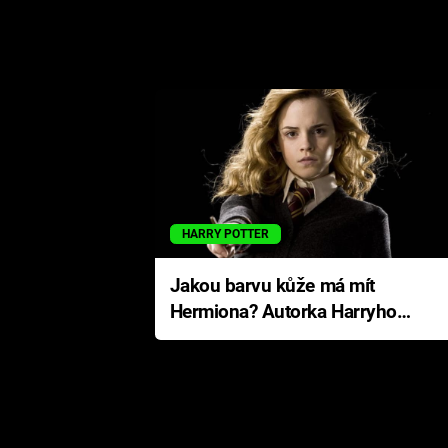
HARRY POTTER
Jakou barvu kůže má mít
Hermiona? Autorka Harryho
Pottera přišla s ráznou
odpovědí