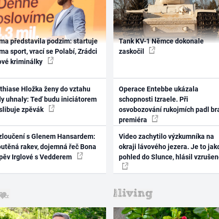
ma představila podzim: startuje
Tank KV-1 Němce dokonale
ma sport, vrací se Polabí, Zrádci
zaskočil
ové kriminálky
thiase Hložka ženy do vztahu
Operace Entebbe ukázala
dy uhnaly: Teď budu iniciátorem
schopnosti Izraele. Při
 slibuje zpěvák
osvobozování rukojmích padl br
premiéra
zloučení s Glenem Hansardem:
Video zachytilo výzkumníka na
outěná rakev, dojemná řeč Bona
okraji lávového jezera. Je to jak
zpěv Irglové s Vedderem
pohled do Slunce, hlásil vzruše