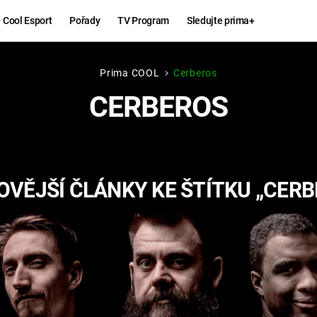
Cool Esport
Pořady
TV Program
Sledujte prima+
Prima COOL
Cerberos
Hry
Zábava
CERBEROS
MAFIA
ZÁBAVN
GALERI
GTA 6
NEJLEP
OVĚJŠÍ ČLÁNKY KE ŠTÍTKU „CERB
KINGDOM
KOMEDI
COME:
DELIVERANCE
CHUCK
NORRIS
ESPORT
DEADP