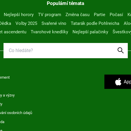
Populární témata
Nejlepší horory
TV program
Změna času
Partie
Počasí
K
Dědka
Volby 2025
Svařené víno
Tatarák podle Pohlreicha
Alo
t ascendentu
Tvarohové knedlíky
Nejlepší palačinky
Švestkov
ement
App
y a výzvy
ty
vání osobních údajů
ěda
ce