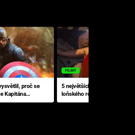
FILMY
ysvětlil, proč se
5 největších propadáků
le Kapitána
loňského roku: Disney na
jediné katastrofě prodělal 200
milionů dolarů