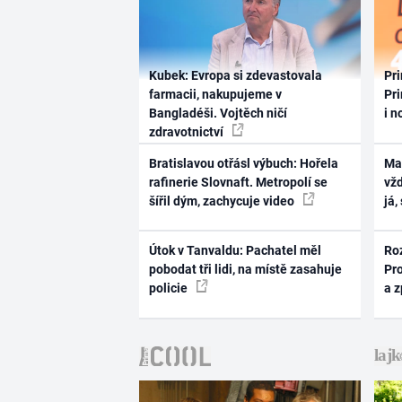
Kubek: Evropa si zdevastovala
Pri
farmacii, nakupujeme v
Pri
Bangladéši. Vojtěch ničí
i n
zdravotnictví
Bratislavou otřásl výbuch: Hořela
Ma
rafinerie Slovnaft. Metropolí se
vž
šířil dým, zachycuje video
já,
Útok v Tanvaldu: Pachatel měl
Ro
pobodat tři lidi, na místě zasahuje
Pr
policie
a 