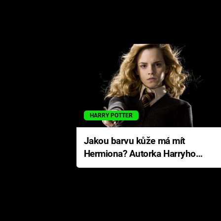
HARRY POTTER
Jakou barvu kůže má mít
Hermiona? Autorka Harryho
Pottera přišla s ráznou
odpovědí