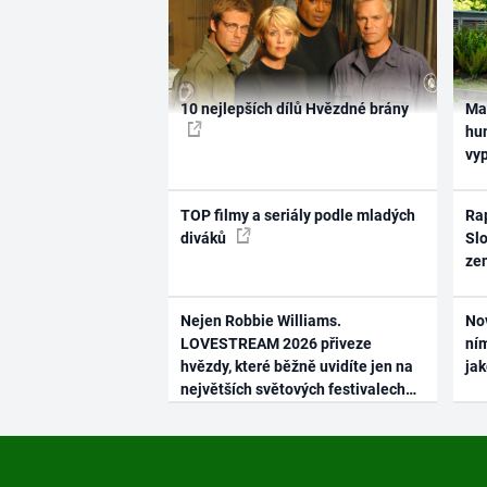
10 nejlepších dílů Hvězdné brány
Ma
hum
vy
TOP filmy a seriály podle mladých
Rap
diváků
Slo
ze
Nejen Robbie Williams.
No
LOVESTREAM 2026 přiveze
ním
hvězdy, které běžně uvidíte jen na
ja
největších světových festivalech