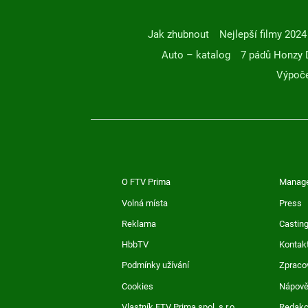
Jak zhubnout
Nejlepší filmy 2024
Auto – katalog
7 pádů Honzy 
Výpoče
O FTV Prima
Manag
Volná místa
Press
Reklama
Casting
HbbTV
Kontak
Podmínky užívání
Zpraco
Cookies
Nápov
Vlastník FTV Prima spol. s r.o.
Redak