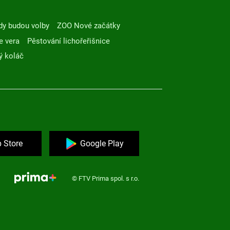
dy budou volby
ZOO Nové začátky
e vera
Pěstování lichořeřišnice
ý koláč
 Store
Google Play
© FTV Prima spol. s r.o.