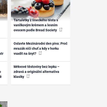
Tartaletky z lineckého těsta s
vanilkovým krémem a lesním
ovocem podle Bread Society
Oslavte Mezinárodní den piva: Proč
mrazák ničí chuť a kdy v horku
atr
vsadit na šnyt?
Mrkvové těstoviny bez lepku –
o
zdravá a originální alternativa
ně
klasiky