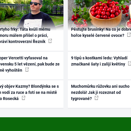
rtyho frky: Táta kvůli mému
Pěstujte brusinky! Na co je dobr
oru málem přišel o práci,
hořce kyselé červené ovoce?
práví kontroverzní Řezník
per Vercetti vyfasoval na
9 tipů s kostkami ledu: Vyhladí
vensku 5 let vězení, pak bude ze
zmačkané šaty i zalijí květiny
mě vyhoštěn
vý objev Kazmy? Blondýnka se s
Muchomůrku růžovku ani sucho
 vodí za ruce a fotí se na místě
nezdolá! Jak ji rozeznat od
ko Rosecká
tygrované?