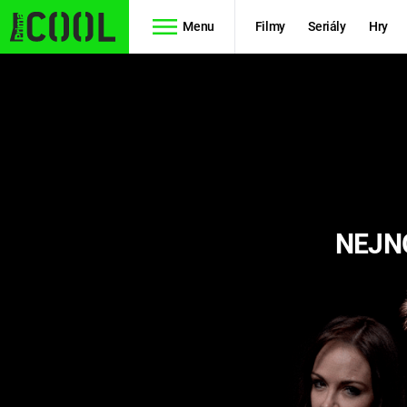
Menu
Filmy
Seriály
Hry
Seriály
Filmy
SIMPSONOVI
STAR WARS
HVĚZDNÁ
AVENGERS
BRÁNA
NEJN
RYCHLE A
TEORIE
ZBĚSILE 10
VELKÉHO
PREDÁTOR
TŘESKU
FUTURAMA