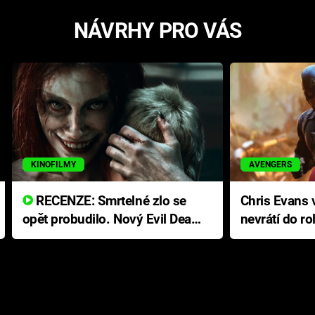
NÁVRHY PRO VÁS
KINOFILMY
AVENGERS
RECENZE: Smrtelné zlo se
Chris Evans v
opět probudilo. Nový Evil Dead
nevrátí do ro
přichází s neodolatelnou
Ameriky
hororovou nabídkou