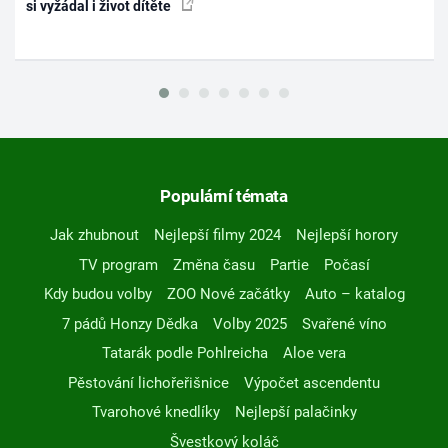
si vyžádal i život dítěte
Populární témata
Jak zhubnout
Nejlepší filmy 2024
Nejlepší horory
TV program
Změna času
Partie
Počasí
Kdy budou volby
ZOO Nové začátky
Auto – katalog
7 pádů Honzy Dědka
Volby 2025
Svařené víno
Tatarák podle Pohlreicha
Aloe vera
Pěstování lichořeřišnice
Výpočet ascendentu
Tvarohové knedlíky
Nejlepší palačinky
Švestkový koláč