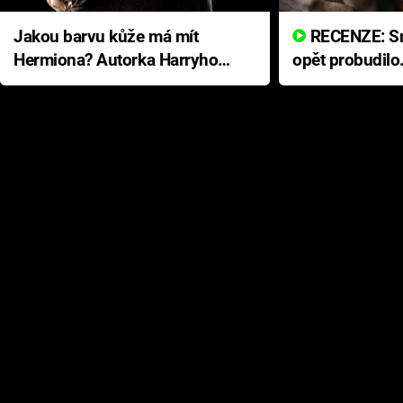
Jakou barvu kůže má mít
RECENZE: Smrtelné zlo se
Hermiona? Autorka Harryho
opět probudilo
Pottera přišla s ráznou
přichází s neo
odpovědí
hororovou nab