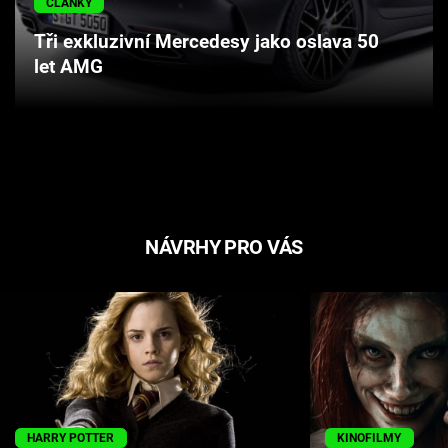
ČLÁNKY
Cool Esport
Tři exkluzivní Mercedesy jako oslava 50
let AMG
Pořady
TV Program
Sledujte prima+
Přihlášení
NÁVRHY PRO VÁS
Sledujte nás
HARRY POTTER
KINOFILMY