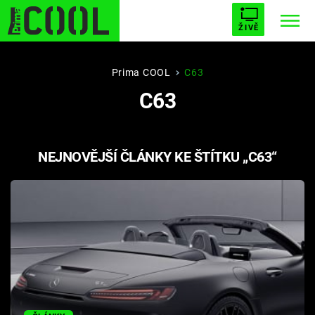
ŽIVĚ
STARHOUSE
BUFFY, PŘEMOŽITELKA UPÍRŮ
Trendy:
Prima COOL
C63
C63
ESCAPE
PLNEJ KOTEL
AVENGERS 5
NEJNOVĚJŠÍ ČLÁNKY KE ŠTÍTKU „C63“
Témata
Filmy
Seriály
Hry