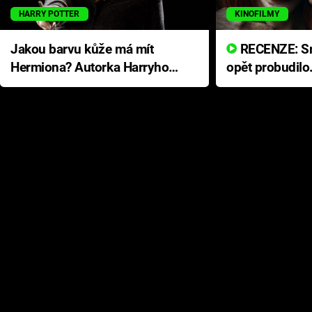
HARRY POTTER
KINOFILMY
Jakou barvu kůže má mít
RECENZE: Smrtelné zlo se
Hermiona? Autorka Harryho
opět probudilo
Pottera přišla s ráznou
přichází s neo
odpovědí
hororovou nab