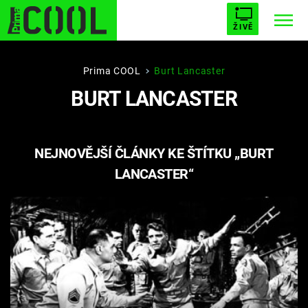
ŽIVĚ
STARHOUSE
BUFFY, PŘEMOŽITELKA UPÍRŮ
Trendy:
Prima COOL
Burt Lancaster
BURT LANCASTER
ESCAPE
PLNEJ KOTEL
AVENGERS 5
NEJNOVĚJŠÍ ČLÁNKY KE ŠTÍTKU „BURT
LANCASTER“
Témata
Filmy
Seriály
Hry