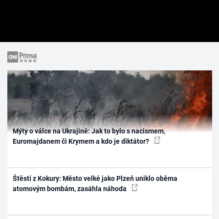
Mýty o válce na Ukrajině: Jak to bylo s nacismem,
Euromajdanem či Krymem a kdo je diktátor?
Štěstí z Kokury: Město velké jako Plzeň uniklo oběma
atomovým bombám, zasáhla náhoda