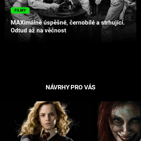
Cool Esport
FILMY
Pořady
MAXimálně úspěšné, černobílé a strhující.
Odtud až na věčnost
TV Program
Sledujte prima+
Přihlášení
NÁVRHY PRO VÁS
Sledujte nás