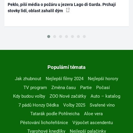
Peklo, píší média o požáru u jezera Lago di Garda. Prchají
stovky lidí, oblast zahalil dým
Populární témata
Jak zhubnout
Nejlepší filmy 2024
Nejlepší horory
TV program
Změna času
Partie
Počasí
Kdy budou volby
ZOO Nové začátky
Auto – katalog
7 pádů Honzy Dědka
Volby 2025
Svařené víno
Tatarák podle Pohlreicha
Aloe vera
Pěstování lichořeřišnice
Výpočet ascendentu
Tvarohové knedlíky
Nejlepší palačinky