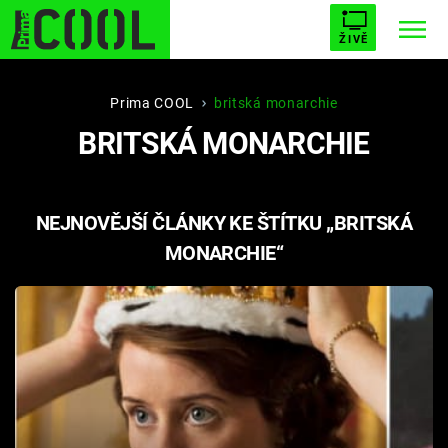
ŽIVĚ
STARHOUSE
BUFFY, PŘEMOŽITELKA UPÍRŮ
Trendy:
Prima COOL
britská monarchie
BRITSKÁ MONARCHIE
ESCAPE
PLNEJ KOTEL
AVENGERS 5
NEJNOVĚJŠÍ ČLÁNKY KE ŠTÍTKU „BRITSKÁ
MONARCHIE“
Témata
Přihlášení
Sledujte nás