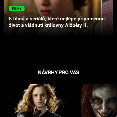
FILMY
5 filmů a seriálů, které nejlépe připomenou
život a vládnutí královny Alžběty II.
NÁVRHY PRO VÁS