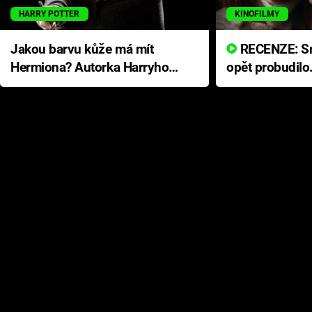
HARRY POTTER
KINOFILMY
Jakou barvu kůže má mít
RECENZE: Smrtelné zlo se
Hermiona? Autorka Harryho
opět probudilo
Pottera přišla s ráznou
přichází s neo
odpovědí
hororovou nab