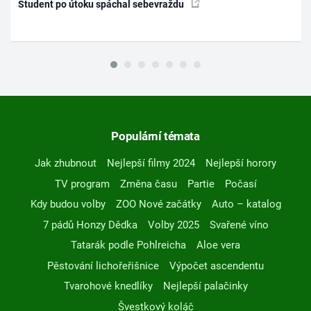
Student po útoku spáchal sebevraždu
Populární témata
Jak zhubnout
Nejlepší filmy 2024
Nejlepší horory
TV program
Změna času
Partie
Počasí
Kdy budou volby
ZOO Nové začátky
Auto – katalog
7 pádů Honzy Dědka
Volby 2025
Svařené víno
Tatarák podle Pohlreicha
Aloe vera
Pěstování lichořeřišnice
Výpočet ascendentu
Tvarohové knedlíky
Nejlepší palačinky
Švestkový koláč