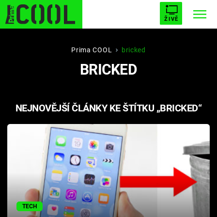
ŽIVĚ
STARHOUSE
BUFFY, PŘEMOŽITELKA UPÍRŮ
Trendy:
Prima COOL
bricked
BRICKED
ESCAPE
PLNEJ KOTEL
AVENGERS 5
NEJNOVĚJŠÍ ČLÁNKY KE ŠTÍTKU „BRICKED“
Témata
Filmy
Seriály
Hry
TECH