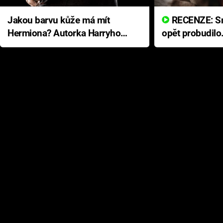
Jakou barvu kůže má mít
RECENZE: Smrtelné zlo se
Hermiona? Autorka Harryho
opět probudilo
Pottera přišla s ráznou
přichází s neo
odpovědí
hororovou nab