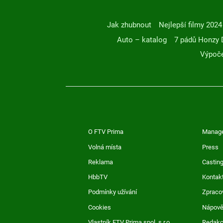
Jak zhubnout
Nejlepší filmy 2024
Auto – katalog
7 pádů Honzy 
Výpoče
O FTV Prima
Manag
Volná místa
Press
Reklama
Casting
HbbTV
Kontak
Podmínky užívání
Zpraco
Cookies
Nápov
Vlastník FTV Prima spol. s r.o.
Redak