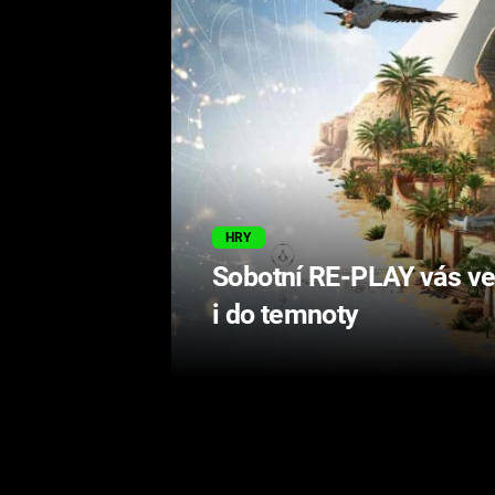
HRY
Sobotní RE-PLAY vás v
i do temnoty