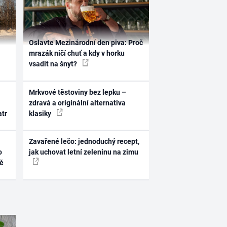
Oslavte Mezinárodní den piva: Proč
mrazák ničí chuť a kdy v horku
vsadit na šnyt?
Mrkvové těstoviny bez lepku –
zdravá a originální alternativa
atr
klasiky
Zavařené lečo: jednoduchý recept,
o
jak uchovat letní zeleninu na zimu
ně