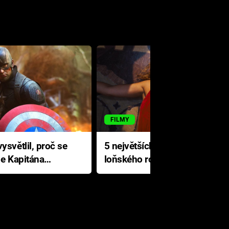
FILMY
ysvětlil, proč se
5 největších propadáků
le Kapitána
loňského roku: Disney na
jediné katastrofě prodělal 200
milionů dolarů