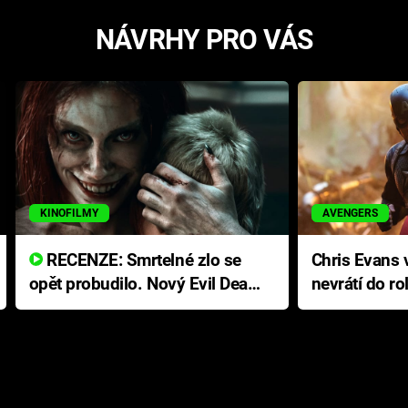
NÁVRHY PRO VÁS
KINOFILMY
AVENGERS
RECENZE: Smrtelné zlo se
Chris Evans v
opět probudilo. Nový Evil Dead
nevrátí do ro
přichází s neodolatelnou
Ameriky
hororovou nabídkou