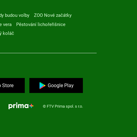
dy budou volby
ZOO Nové začátky
e vera
Pěstování lichořeřišnice
ý koláč
 Store
Google Play
© FTV Prima spol. s r.o.