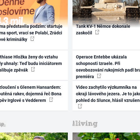
ma představila podzim: startuje
Tank KV-1 Němce dokonale
ma sport, vrací se Polabí, Zrádci
zaskočil
ové kriminálky
thiase Hložka ženy do vztahu
Operace Entebbe ukázala
dy uhnaly: Teď budu iniciátorem
schopnosti Izraele. Při
 slibuje zpěvák
osvobozování rukojmích padl br
premiéra
zloučení s Glenem Hansardem:
Video zachytilo výzkumníka na
outěná rakev, dojemná řeč Bona
okraji lávového jezera. Je to jak
zpěv Irglové s Vedderem
pohled do Slunce, hlásil vzruše