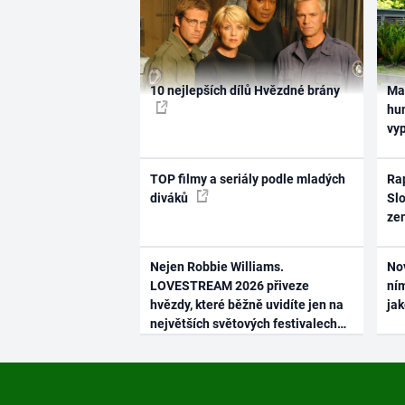
10 nejlepších dílů Hvězdné brány
Ma
hum
vy
TOP filmy a seriály podle mladých
Rap
diváků
Slo
ze
Nejen Robbie Williams.
No
LOVESTREAM 2026 přiveze
ním
hvězdy, které běžně uvidíte jen na
ja
největších světových festivalech