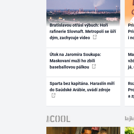
Bratislavou otřásl výbuch: Hoří
Pri
rafinerie Slovnaft. Metropolí se šíří
Pri
dým, zachycuje video
i n
Útok na Jaromíra Soukupa:
Ma
Maskovaní muži ho zbili
vž
baseballovou pálkou
já,
Sparta bez kapitána. Haraslín míří
Ro
do Saúdské Arábie, uvádí zdroje
Pr
a 