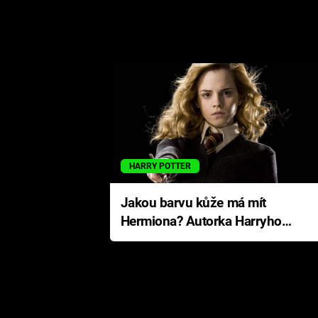
HARRY POTTER
Jakou barvu kůže má mít
Hermiona? Autorka Harryho
Pottera přišla s ráznou
odpovědí