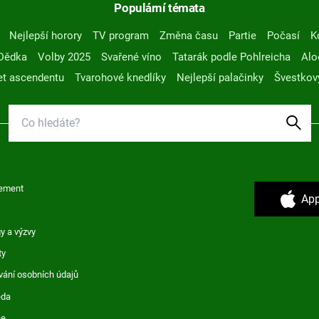
Populární témata
Nejlepší horory
TV program
Změna času
Partie
Počasí
K
Dědka
Volby 2025
Svařené víno
Tatarák podle Pohlreicha
Alo
t ascendentu
Tvarohové knedlíky
Nejlepší palačinky
Švestkov
ement
App
y a výzvy
ty
vání osobních údajů
ěda
ce