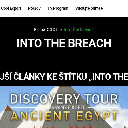
Cool Esport
Pořady
TV Program
Sledujte prima+
Prima COOL
Into the Breach
Hry
Zábava
INTO THE BREACH
MAFIA
ZÁBAVN
GALERI
GTA 6
NEJLEP
ŠÍ ČLÁNKY KE ŠTÍTKU „INTO TH
KINGDOM
KOMEDI
COME:
DELIVERANCE
CHUCK
NORRIS
ESPORT
DEADP