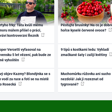
rtyho frky: Táta kvůli mému
Pěstujte brusinky! Na co je dobr
oru málem přišel o práci,
hořce kyselé červené ovoce?
práví kontroverzní Řezník
per Vercetti vyfasoval na
9 tipů s kostkami ledu: Vyhladí
vensku 5 let vězení, pak bude ze
zmačkané šaty i zalijí květiny
mě vyhoštěn
vý objev Kazmy? Blondýnka se s
Muchomůrku růžovku ani sucho
 vodí za ruce a fotí se na místě
nezdolá! Jak ji rozeznat od
ko Rosecká
tygrované?