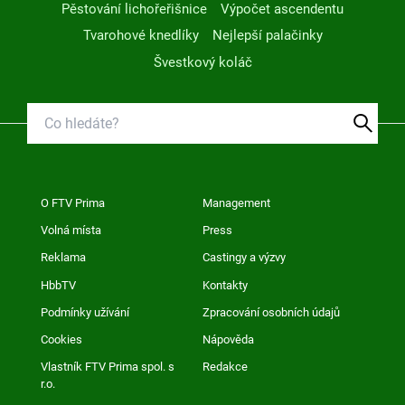
Pěstování lichořeřišnice
Výpočet ascendentu
Tvarohové knedlíky
Nejlepší palačinky
Švestkový koláč
O FTV Prima
Management
Volná místa
Press
Reklama
Castingy a výzvy
HbbTV
Kontakty
Podmínky užívání
Zpracování osobních údajů
Cookies
Nápověda
Vlastník FTV Prima spol. s
Redakce
r.o.