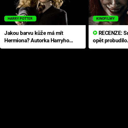
HARRY POTTER
KINOFILMY
Jakou barvu kůže má mít
RECENZE: Smrtelné zlo se
Hermiona? Autorka Harryho
opět probudilo
Pottera přišla s ráznou
přichází s neo
odpovědí
hororovou nab