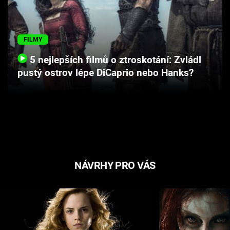
Cool Esport
Pořady
FILMY
5 nejlepších filmů o ztroskotání: Zvládl
TV Program
pustý ostrov lépe DiCaprio nebo Hanks?
Sledujte prima+
Přihlášení
Sledujte nás
NÁVRHY PRO VÁS