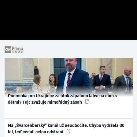
Podmínka pro Ukrajince za útok zápalnou lahví na dům s
dětmi? Tejc zvažuje mimořádný zásah
Na „Švarcenberský“ kanál už neodbočíte. Chyba vydržela 30
let, teď ceduli celou odstraní