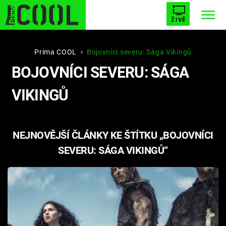
ŽIVĚ
STARHOUSE
BUFFY, PŘEMOŽITELKA UPÍRŮ
Trendy:
Prima COOL
Bojovníci severu: Sága Vikingů
BOJOVNÍCI SEVERU: SÁGA
ESCAPE
PLNEJ KOTEL
AVENGERS 5
VIKINGŮ
NEJNOVĚJŠÍ ČLÁNKY KE ŠTÍTKU „BOJOVNÍCI
Témata
SEVERU: SÁGA VIKINGŮ“
Filmy
Seriály
Hry