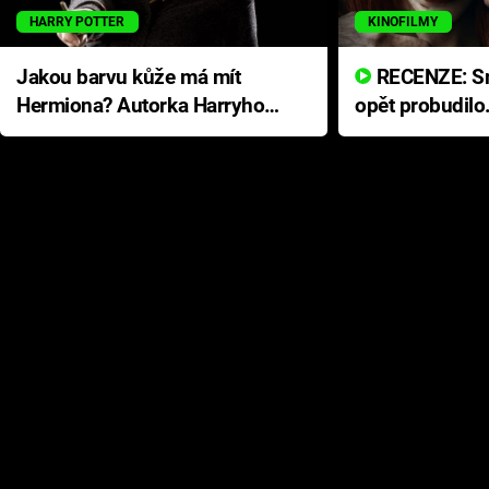
HARRY POTTER
KINOFILMY
Jakou barvu kůže má mít
RECENZE: Smrtelné zlo se
Hermiona? Autorka Harryho
opět probudilo
Pottera přišla s ráznou
přichází s neo
odpovědí
hororovou nab