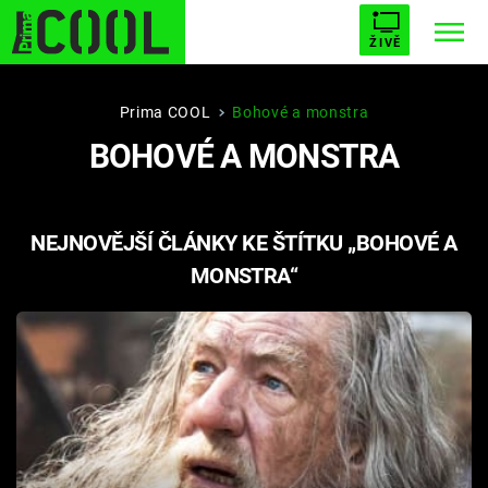
ŽIVĚ
STARHOUSE
BUFFY, PŘEMOŽITELKA UPÍRŮ
Trendy:
Prima COOL
Bohové a monstra
BOHOVÉ A MONSTRA
ESCAPE
PLNEJ KOTEL
AVENGERS 5
NEJNOVĚJŠÍ ČLÁNKY KE ŠTÍTKU „BOHOVÉ A
MONSTRA“
Témata
Filmy
Seriály
Hry