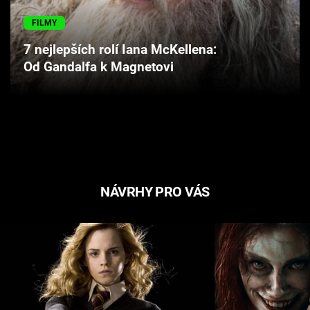
Cool Esport
FILMY
Pořady
7 nejlepších rolí Iana McKellena:
Od Gandalfa k Magnetovi
TV Program
Sledujte prima+
Přihlášení
NÁVRHY PRO VÁS
Sledujte nás