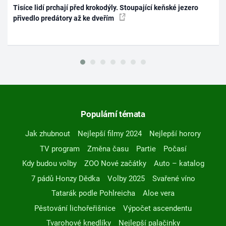
Tisíce lidí prchají před krokodýly. Stoupající keňské jezero
přivedlo predátory až ke dveřím
Populární témata
Jak zhubnout
Nejlepší filmy 2024
Nejlepší horory
TV program
Změna času
Partie
Počasí
Kdy budou volby
ZOO Nové začátky
Auto – katalog
7 pádů Honzy Dědka
Volby 2025
Svařené víno
Tatarák podle Pohlreicha
Aloe vera
Pěstování lichořeřišnice
Výpočet ascendentu
Tvarohové knedlíky
Nejlepší palačinky