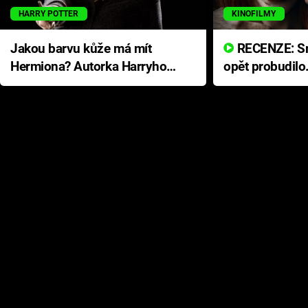
HARRY POTTER
KINOFILMY
Jakou barvu kůže má mít
RECENZE: Smrtelné zlo se
Hermiona? Autorka Harryho
opět probudilo
Pottera přišla s ráznou
přichází s neo
odpovědí
hororovou nab