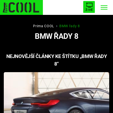
ŽIVĚ
STARHOUSE
BUFFY, PŘEMOŽITELKA UPÍRŮ
Trendy:
Prima COOL
BMW řady 8
BMW ŘADY 8
ESCAPE
PLNEJ KOTEL
AVENGERS 5
NEJNOVĚJŠÍ ČLÁNKY KE ŠTÍTKU „BMW ŘADY
8“
Témata
Filmy
Seriály
Hry