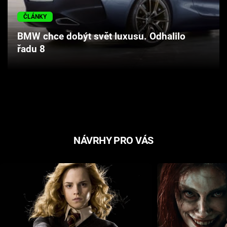
Cool Esport
ČLÁNKY
Pořady
BMW chce dobýt svět luxusu. Odhalilo
řadu 8
TV Program
Sledujte prima+
Přihlášení
NÁVRHY PRO VÁS
Sledujte nás