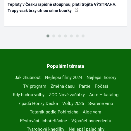
Teploty v Česku rapidně stoupnou, platí trojitá VÝSTRAHA.
Tropy však brzy utnou silné bouřky
Populární témata
Jak zhubnout
Nejlepší filmy 2024
Nejlepší horory
TV program
Změna času
Partie
Počasí
Kdy budou volby
ZOO Nové začátky
Auto – katalog
7 pádů Honzy Dědka
Volby 2025
Svařené víno
Tatarák podle Pohlreicha
Aloe vera
Pěstování lichořeřišnice
Výpočet ascendentu
Tvarohové knedlíky
Nejlepší palačinky