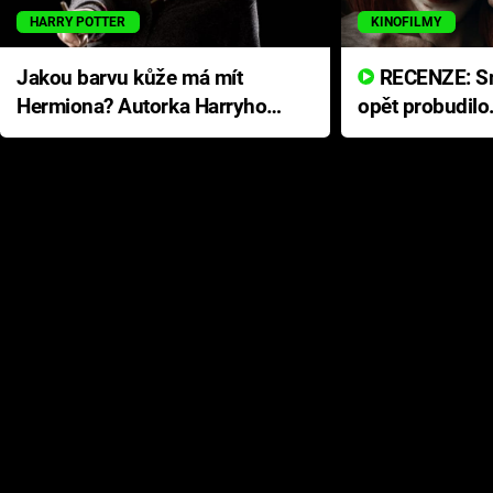
HARRY POTTER
KINOFILMY
Jakou barvu kůže má mít
RECENZE: Smrtelné zlo se
Hermiona? Autorka Harryho
opět probudilo
Pottera přišla s ráznou
přichází s neo
odpovědí
hororovou nab