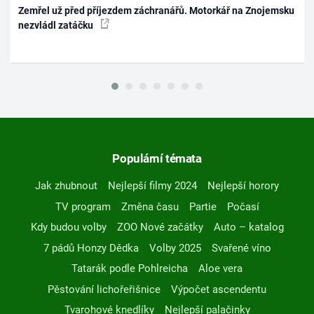
Zemřel už před příjezdem záchranářů. Motorkář na Znojemsku
nezvládl zatáčku
Populární témata
Jak zhubnout
Nejlepší filmy 2024
Nejlepší horory
TV program
Změna času
Partie
Počasí
Kdy budou volby
ZOO Nové začátky
Auto – katalog
7 pádů Honzy Dědka
Volby 2025
Svařené víno
Tatarák podle Pohlreicha
Aloe vera
Pěstování lichořeřišnice
Výpočet ascendentu
Tvarohové knedlíky
Nejlepší palačinky