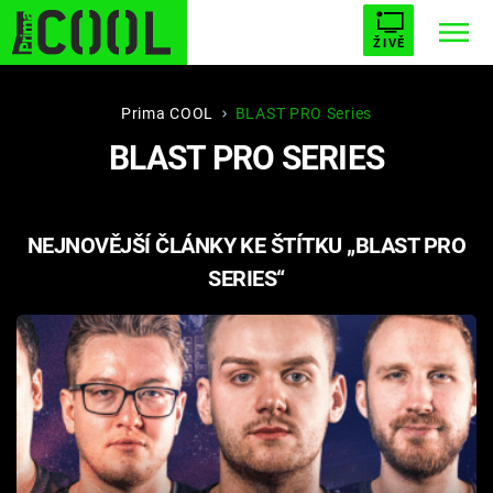
ŽIVĚ
STARHOUSE
BUFFY, PŘEMOŽITELKA UPÍRŮ
Trendy:
Prima COOL
BLAST PRO Series
BLAST PRO SERIES
ESCAPE
PLNEJ KOTEL
AVENGERS 5
NEJNOVĚJŠÍ ČLÁNKY KE ŠTÍTKU „BLAST PRO
SERIES“
Témata
Filmy
Seriály
Hry