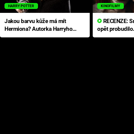
HARRY POTTER
KINOFILMY
Jakou barvu kůže má mít
RECENZE: Smrtelné zlo se
Hermiona? Autorka Harryho
opět probudilo
Pottera přišla s ráznou
přichází s neo
odpovědí
hororovou nab