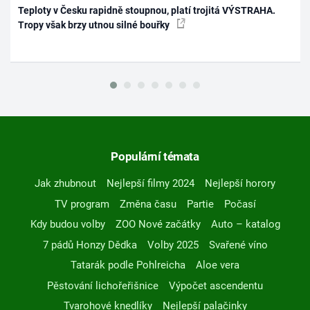
Teploty v Česku rapidně stoupnou, platí trojitá VÝSTRAHA.
Tropy však brzy utnou silné bouřky
Populární témata
Jak zhubnout
Nejlepší filmy 2024
Nejlepší horory
TV program
Změna času
Partie
Počasí
Kdy budou volby
ZOO Nové začátky
Auto – katalog
7 pádů Honzy Dědka
Volby 2025
Svařené víno
Tatarák podle Pohlreicha
Aloe vera
Pěstování lichořeřišnice
Výpočet ascendentu
Tvarohové knedlíky
Nejlepší palačinky