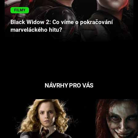
Cool Esport
FILMY
Pořady
Black Widow 2: Co víme o pokračování
marveláckého hitu?
TV Program
Sledujte prima+
Přihlášení
NÁVRHY PRO VÁS
Sledujte nás