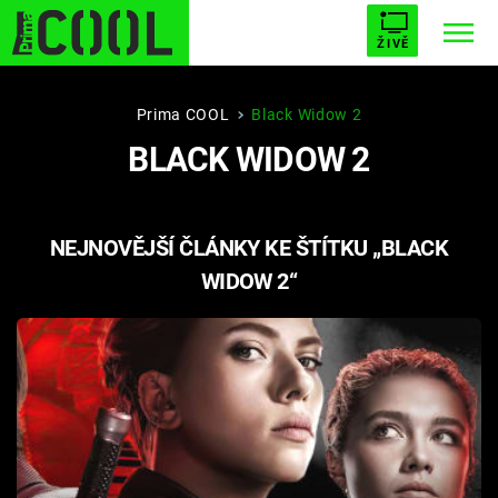
ŽIVĚ
STARHOUSE
BUFFY, PŘEMOŽITELKA UPÍRŮ
Trendy:
Prima COOL
Black Widow 2
BLACK WIDOW 2
ESCAPE
PLNEJ KOTEL
AVENGERS 5
NEJNOVĚJŠÍ ČLÁNKY KE ŠTÍTKU „BLACK
WIDOW 2“
Témata
Filmy
Seriály
Hry