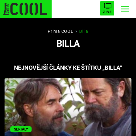
ŽIVĚ
STARHOUSE
BUFFY, PŘEMOŽITELKA UPÍRŮ
Trendy:
Prima COOL
Billa
BILLA
ESCAPE
PLNEJ KOTEL
AVENGERS 5
NEJNOVĚJŠÍ ČLÁNKY KE ŠTÍTKU „BILLA“
Témata
Filmy
Seriály
Hry
SERIÁLY