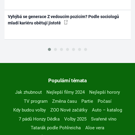
Vyhýbá se generace Z vedoucím pozicím? Podle sociologů
mladí kariéru obětují jistotě
Populární témata
Jak zhubnout
Nejlepší filmy 2024
Nejlepší horory
TV program
Změna času
Partie
Počasí
Kdy budou volby
ZOO Nové začátky
Auto – katalog
7 pádů Honzy Dědka
Volby 2025
Svařené víno
Tatarák podle Pohlreicha
Aloe vera