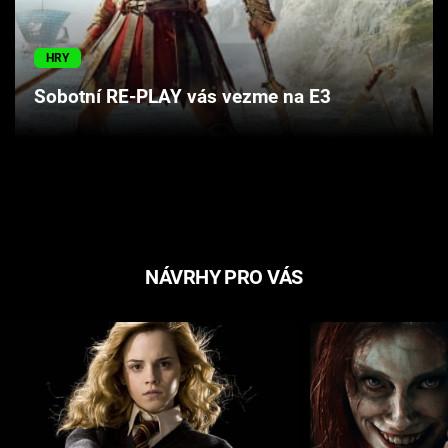
Cool Esport
HRY
Pořady
Sobotní RE-PLAY vás vezme na E3
TV Program
Sledujte prima+
Přihlášení
NÁVRHY PRO VÁS
Sledujte nás