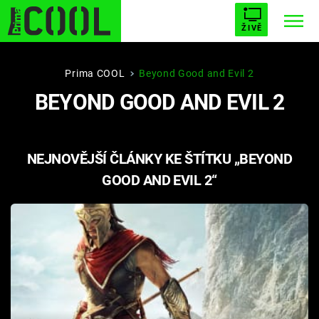
ŽIVĚ
STARHOUSE
BUFFY, PŘEMOŽITELKA UPÍRŮ
Trendy:
Prima COOL
Beyond Good and Evil 2
BEYOND GOOD AND EVIL 2
ESCAPE
PLNEJ KOTEL
AVENGERS 5
NEJNOVĚJŠÍ ČLÁNKY KE ŠTÍTKU „BEYOND
GOOD AND EVIL 2“
Témata
Filmy
Seriály
Hry