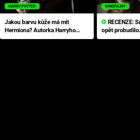
HARRY POTTER
KINOFILMY
Jakou barvu kůže má mít
RECENZE: Smrtelné zlo se
Hermiona? Autorka Harryho
opět probudilo
Pottera přišla s ráznou
přichází s neo
odpovědí
hororovou nab