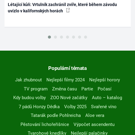
Létající kůň: Vrtulník zachránil zvíře, které během závodu
uvízlo v kalifornských horách
Populární témata
Jak zhubnout
Nejlepší filmy 2024
Nejlepší horory
TV program
Změna času
Partie
Počasí
Kdy budou volby
ZOO Nové začátky
Auto – katalog
7 pádů Honzy Dědka
Volby 2025
Svařené víno
Tatarák podle Pohlreicha
Aloe vera
Pěstování lichořeřišnice
Výpočet ascendentu
Tvarohové knedlíky
Nejlepší palačinky