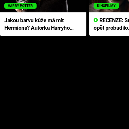
HARRY POTTER
KINOFILMY
Jakou barvu kůže má mít
RECENZE: Smrtelné zlo se
Hermiona? Autorka Harryho
opět probudilo
Pottera přišla s ráznou
přichází s neo
odpovědí
hororovou nab