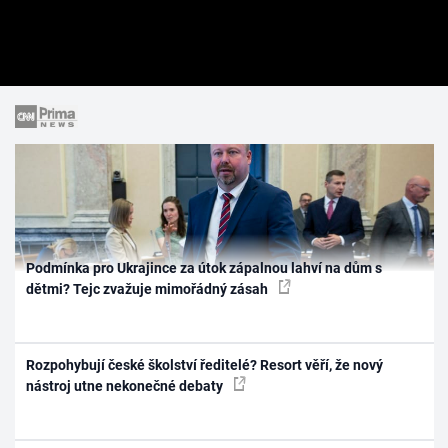
Podmínka pro Ukrajince za útok zápalnou lahví na dům s
dětmi? Tejc zvažuje mimořádný zásah
Rozpohybují české školství ředitelé? Resort věří, že nový
nástroj utne nekonečné debaty