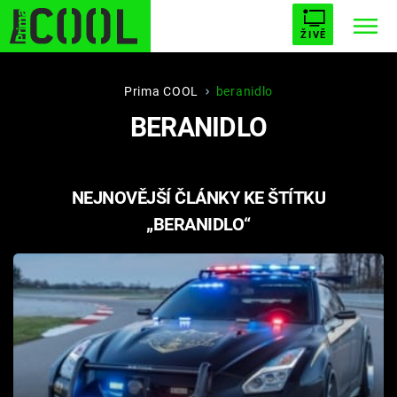
ŽIVĚ
STARHOUSE
BUFFY, PŘEMOŽITELKA UPÍRŮ
Trendy:
Prima COOL
beranidlo
BERANIDLO
ESCAPE
PLNEJ KOTEL
AVENGERS 5
NEJNOVĚJŠÍ ČLÁNKY KE ŠTÍTKU
„BERANIDLO“
Témata
Filmy
Seriály
Hry