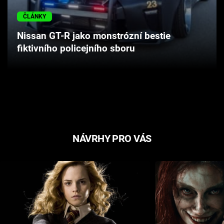
Cool Esport
ČLÁNKY
Pořady
Nissan GT-R jako monstrózní bestie
fiktivního policejního sboru
TV Program
Sledujte prima+
Přihlášení
NÁVRHY PRO VÁS
Sledujte nás