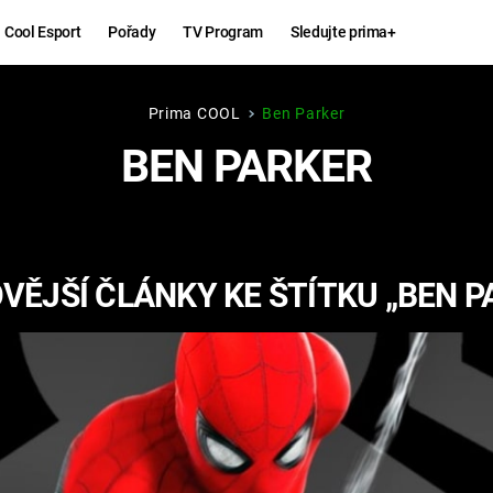
Cool Esport
Pořady
TV Program
Sledujte prima+
Prima COOL
Ben Parker
Hry
Zábava
BEN PARKER
MAFIA
ZÁBAVN
GALERI
GTA 6
NEJLEP
VĚJŠÍ ČLÁNKY KE ŠTÍTKU „BEN P
KINGDOM
KOMEDI
COME:
DELIVERANCE
CHUCK
NORRIS
ESPORT
DEADP