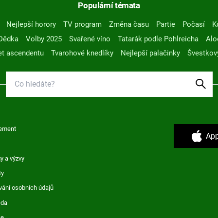
Populární témata
Nejlepší horory
TV program
Změna času
Partie
Počasí
K
Dědka
Volby 2025
Svařené víno
Tatarák podle Pohlreicha
Alo
t ascendentu
Tvarohové knedlíky
Nejlepší palačinky
Švestkov
ement
App
y a výzvy
ty
vání osobních údajů
ěda
ce