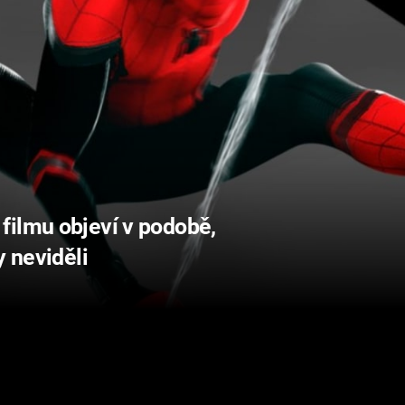
filmu objeví v podobě,
y neviděli