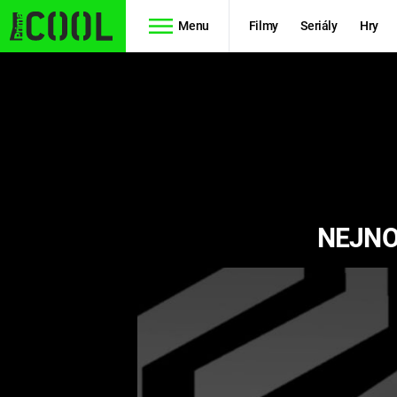
Menu
Filmy
Seriály
Hry
Seriály
Filmy
SIMPSONOVI
STAR WARS
HVĚZDNÁ
AVENGERS
BRÁNA
NEJNO
RYCHLE A
TEORIE
ZBĚSILE 10
VELKÉHO
PREDÁTOR
TŘESKU
FUTURAMA