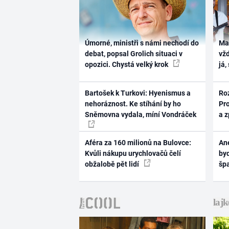
Úmorné, ministři s námi nechodí do
Ma
debat, popsal Grolich situaci v
vž
opozici. Chystá velký krok
já,
Bartošek k Turkovi: Hyenismus a
Ro
nehoráznost. Ke stíhání by ho
Pr
Sněmovna vydala, míní Vondráček
a 
Aféra za 160 milionů na Bulovce:
Ane
Kvůli nákupu urychlovačů čelí
byd
obžalobě pět lidí
šp