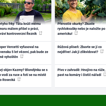
rtyho frky: Táta kvůli mému
Přerostlé okurky? Zkuste
oru málem přišel o práci,
rychlokvašky nebo je naložte po
práví kontroverzní Řezník
americku!
per Vercetti vyfasoval na
Růžová plíseň: Zbavte se jí co
vensku 5 let vězení, pak bude ze
nejdříve! Jak ji zlikvidovat?
mě vyhoštěn
vý objev Kazmy? Blondýnka se s
Pivo v zahradě: Hnojivo na růže,
 vodí za ruce a fotí se na místě
past na komáry i čistič nářadí
ko Rosecká