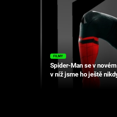
FILMY
Spider-Man se v novém 
v níž jsme ho ještě nikd