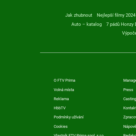
Jak zhubnout
Nejlepší filmy 2024
Auto – katalog
7 pádů Honzy 
Výpoče
O FTV Prima
Manag
Volná místa
Press
Reklama
Casting
HbbTV
Kontak
Podmínky užívání
Zpraco
Cookies
Nápov
Vlastník FTV Prima spol. s r.o.
Redak