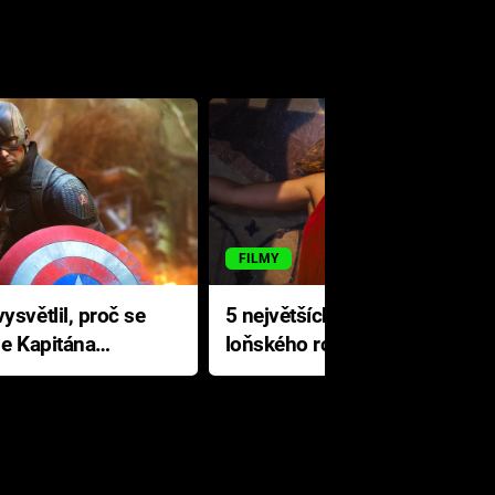
FILMY
ysvětlil, proč se
5 největších propadáků
le Kapitána
loňského roku: Disney na
jediné katastrofě prodělal 200
milionů dolarů