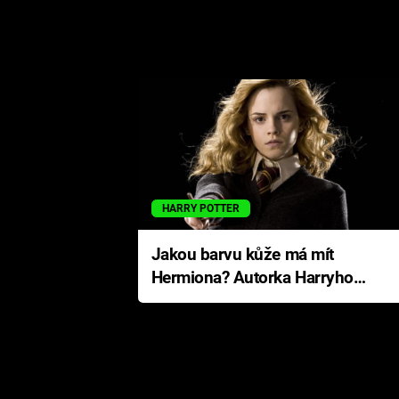
HARRY POTTER
Jakou barvu kůže má mít
Hermiona? Autorka Harryho
Pottera přišla s ráznou
odpovědí