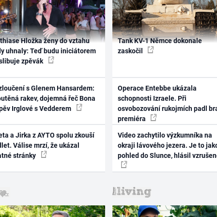
thiase Hložka ženy do vztahu
Tank KV-1 Němce dokonale
dy uhnaly: Teď budu iniciátorem
zaskočil
 slibuje zpěvák
zloučení s Glenem Hansardem:
Operace Entebbe ukázala
outěná rakev, dojemná řeč Bona
schopnosti Izraele. Při
zpěv Irglové s Vedderem
osvobozování rukojmích padl br
premiéra
ta a Jirka z AYTO spolu zkouší
Video zachytilo výzkumníka na
let. Válise mrzí, že ukázal
okraji lávového jezera. Je to jak
atné stránky
pohled do Slunce, hlásil vzruše