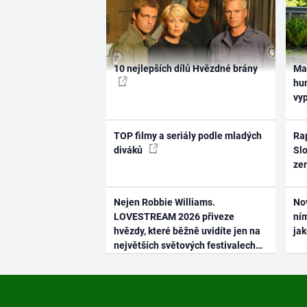
10 nejlepších dílů Hvězdné brány
Ma
hum
vy
TOP filmy a seriály podle mladých
Rap
diváků
Slo
ze
Nejen Robbie Williams.
No
LOVESTREAM 2026 přiveze
ním
hvězdy, které běžně uvidíte jen na
ja
největších světových festivalech