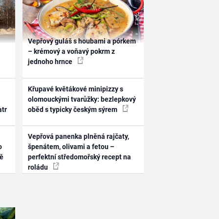
Vepřový guláš s houbami a pórkem
– krémový a voňavý pokrm z
jednoho hrnce
Křupavé květákové minipizzy s
olomouckými tvarůžky: bezlepkový
atr
oběd s typicky českým sýrem
Vepřová panenka plněná rajčaty,
o
špenátem, olivami a fetou –
ně
perfektní středomořský recept na
roládu