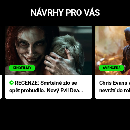
NÁVRHY PRO VÁS
KINOFILMY
AVENGERS
RECENZE: Smrtelné zlo se
Chris Evans v
opět probudilo. Nový Evil Dead
nevrátí do ro
přichází s neodolatelnou
Ameriky
hororovou nabídkou