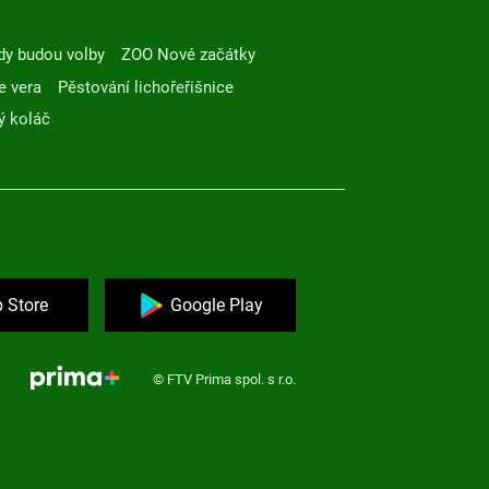
dy budou volby
ZOO Nové začátky
e vera
Pěstování lichořeřišnice
ý koláč
 Store
Google Play
© FTV Prima spol. s r.o.