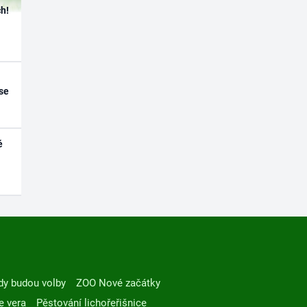
h!
se
é
dy budou volby
ZOO Nové začátky
e vera
Pěstování lichořeřišnice