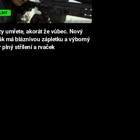
ILMY
y umřete, akorát že vůbec. Nový
k má bláznivou zápletku a výborný
r plný střílení a rvaček