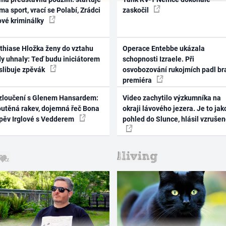
ma sport, vrací se Polabí, Zrádci
zaskočil
ové kriminálky
thiase Hložka ženy do vztahu
Operace Entebbe ukázala
dy uhnaly: Teď budu iniciátorem
schopnosti Izraele. Při
 slibuje zpěvák
osvobozování rukojmích padl br
premiéra
zloučení s Glenem Hansardem:
Video zachytilo výzkumníka na
outěná rakev, dojemná řeč Bona
okraji lávového jezera. Je to jak
zpěv Irglové s Vedderem
pohled do Slunce, hlásil vzruše