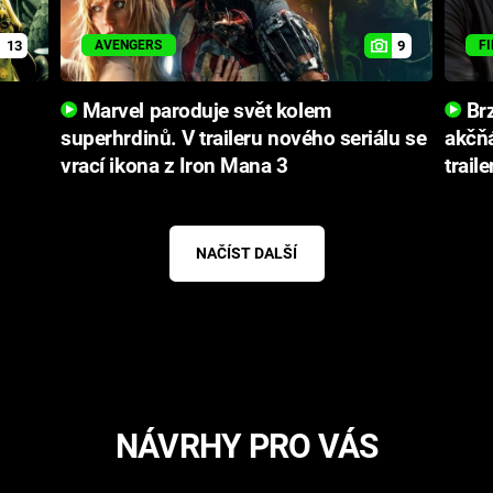
13
9
AVENGERS
F
Marvel paroduje svět kolem
Brz
superhrdinů. V traileru nového seriálu se
akčňá
vrací ikona z Iron Mana 3
traile
NAČÍST DALŠÍ
NÁVRHY PRO VÁS