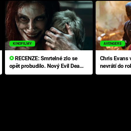
KINOFILMY
AVENGERS
RECENZE: Smrtelné zlo se
Chris Evans v
opět probudilo. Nový Evil Dead
nevrátí do ro
přichází s neodolatelnou
Ameriky
hororovou nabídkou