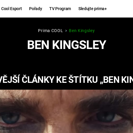
Cool Esport
Pořady
TV Program
Sledujte prima+
Prima COOL
Ben Kingsley
Hry
Zábava
BEN KINGSLEY
MAFIA
ZÁBAVN
GALERI
GTA 6
NEJLEP
ĚJŠÍ ČLÁNKY KE ŠTÍTKU „BEN KI
KINGDOM
KOMEDI
COME:
DELIVERANCE
CHUCK
NORRIS
ESPORT
DEADP