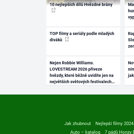
10 nejlepších dílů Hvězdné brány
Ma
hum
vy
TOP filmy a seriály podle mladých
Rap
diváků
Slo
ze
Nejen Robbie Williams.
No
LOVESTREAM 2026 přiveze
ním
hvězdy, které běžně uvidíte jen na
ja
největších světových festivalech
Jak zhubnout
Nejlepší filmy 2024
Auto – katalog
7 pádů Honzy 