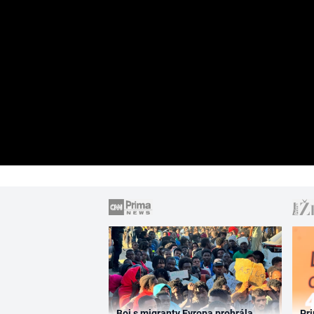
Boj s migranty Evropa prohrála,
Pri