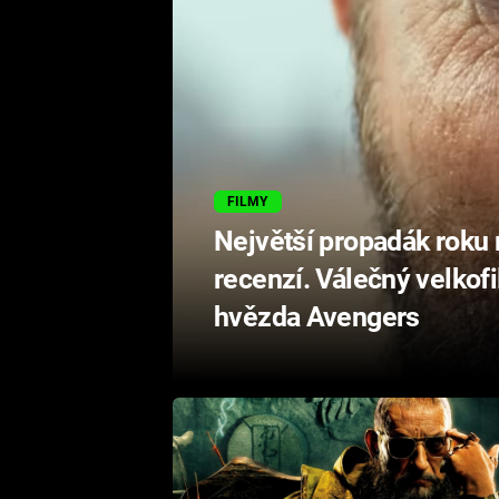
FILMY
Největší propadák roku 
recenzí. Válečný velkof
hvězda Avengers