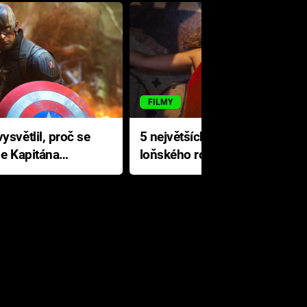
FILMY
ysvětlil, proč se
5 největších propadáků
le Kapitána
loňského roku: Disney na
jediné katastrofě prodělal 200
milionů dolarů