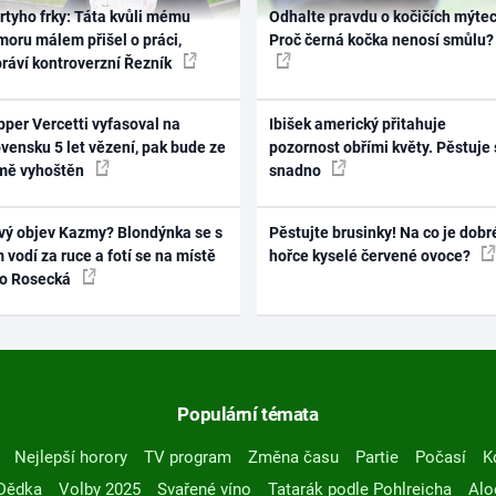
rtyho frky: Táta kvůli mému
Odhalte pravdu o kočičích mýtec
oru málem přišel o práci,
Proč černá kočka nenosí smůlu?
práví kontroverzní Řezník
per Vercetti vyfasoval na
Ibišek americký přitahuje
vensku 5 let vězení, pak bude ze
pozornost obřími květy. Pěstuje 
mě vyhoštěn
snadno
vý objev Kazmy? Blondýnka se s
Pěstujte brusinky! Na co je dobr
 vodí za ruce a fotí se na místě
hořce kyselé červené ovoce?
ko Rosecká
Populární témata
Nejlepší horory
TV program
Změna času
Partie
Počasí
K
Dědka
Volby 2025
Svařené víno
Tatarák podle Pohlreicha
Alo