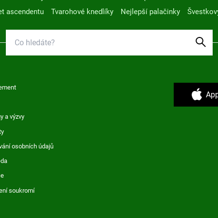
t ascendentu
Tvarohové knedlíky
Nejlepší palačinky
Švestkov
ement
App
y a výzvy
ty
vání osobních údajů
ěda
ce
ení soukromí