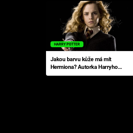
HARRY POTTER
Jakou barvu kůže má mít
Hermiona? Autorka Harryho
Pottera přišla s ráznou
odpovědí