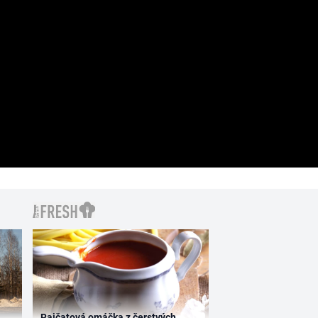
Rajčatová omáčka z čerstvých