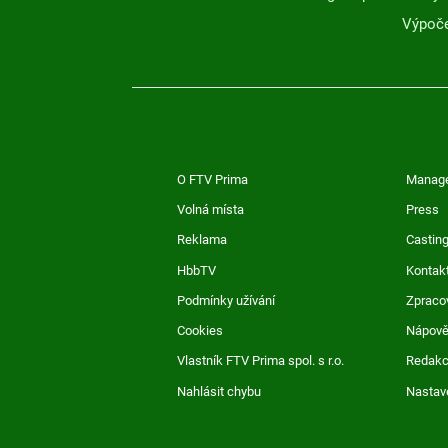
Výpoče
O FTV Prima
Manag
Volná místa
Press
Reklama
Casting
HbbTV
Kontak
Podmínky užívání
Zpraco
Cookies
Nápov
Vlastník FTV Prima spol. s r.o.
Redak
Nahlásit chybu
Nastav