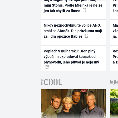
míní Stoniš. Podle Mlejnka je nelze
Pri
jen tak chytit za límec
i n
Nikdy nezpochybňujte voliče ANO,
Ma
smál se Staněk. Dle průzkumu mají
vž
za lídra opozice Babiše
já,
Poplach v Bulharsku: Dron plný
Ro
výbušnin explodoval kousek od
Pr
plynovodu, jeho původ je nejasný
a 