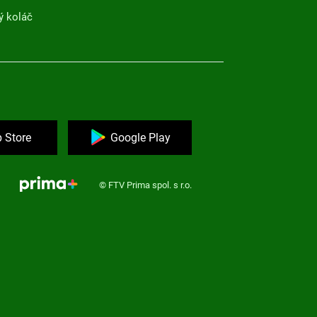
ý koláč
 Store
Google Play
© FTV Prima spol. s r.o.