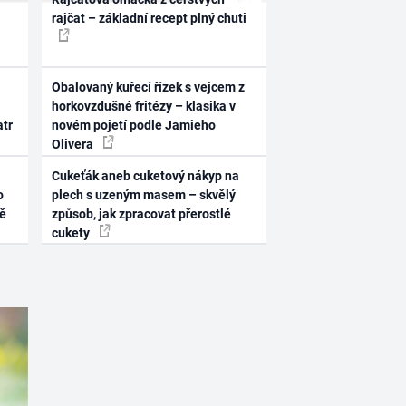
rajčat – základní recept plný chuti
Obalovaný kuřecí řízek s vejcem z
horkovzdušné fritézy – klasika v
atr
novém pojetí podle Jamieho
Olivera
Cukeťák aneb cuketový nákyp na
o
plech s uzeným masem – skvělý
ně
způsob, jak zpracovat přerostlé
cukety