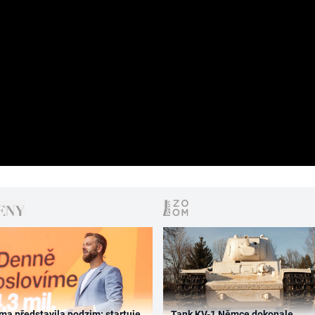
ma představila podzim: startuje
Tank KV-1 Němce dokonale