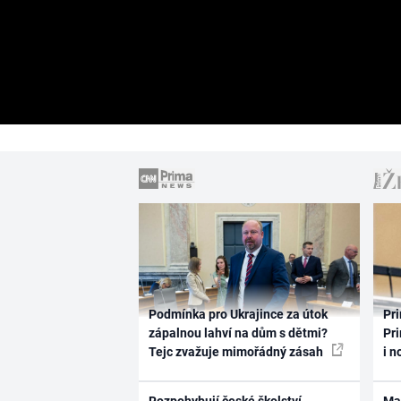
Podmínka pro Ukrajince za útok
Pri
zápalnou lahví na dům s dětmi?
Pri
Tejc zvažuje mimořádný zásah
i n