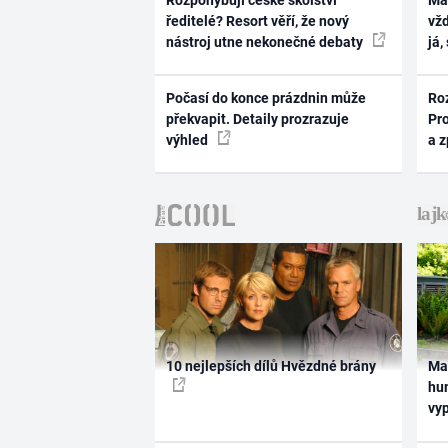
Rozpohybují české školství
Ma
ředitelé? Resort věří, že nový
vž
nástroj utne nekonečné debaty
já,
Počasí do konce prázdnin může
Ro
překvapit. Detaily prozrazuje
Pr
výhled
a 
10 nejlepších dílů Hvězdné brány
Ma
hum
vy