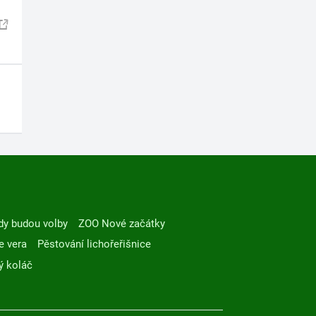
dy budou volby
ZOO Nové začátky
e vera
Pěstování lichořeřišnice
ý koláč