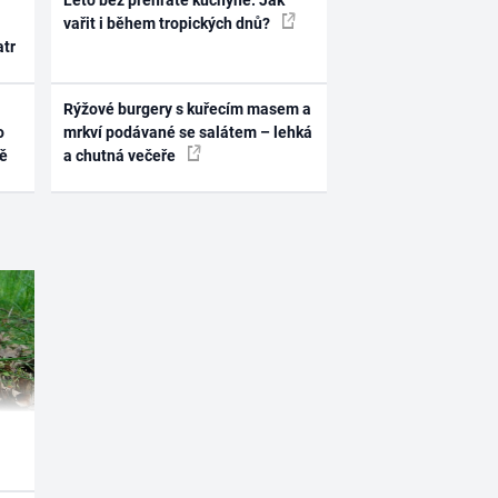
Léto bez přehřáté kuchyně. Jak
vařit i během tropických dnů?
atr
Rýžové burgery s kuřecím masem a
o
mrkví podávané se salátem – lehká
ně
a chutná večeře