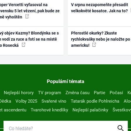
per Vercetti vyfasoval na
V srpnu nezapomeňte přesadit
vensku 5 let vězení, pak bude ze
velkokvěté kosatce. Jak na to?
mě vyhoštěn
vý objev Kazmy? Blondýnka se s
Přerostlé okurky? Zkuste
 vodí za ruce a fotí se na místě
rychlokvašky nebo je naložte po
ko Rosecká
americku!
Populární témata
Nejlepší horory
TV program
Změna času
Partie
Počasí
K
Dědka
Volby 2025
Svařené víno
Tatarák podle Pohlreicha
Alo
t ascendentu
Tvarohové knedlíky
Nejlepší palačinky
Švestkov