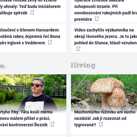
thiase Hložka ženy do vztahu
Operace Entebbe ukázala
dy uhnaly: Teď budu iniciátorem
schopnosti Izraele. Při
 slibuje zpěvák
osvobozování rukojmích padl br
premiéra
zloučení s Glenem Hansardem:
Video zachytilo výzkumníka na
outěná rakev, dojemná řeč Bona
okraji lávového jezera. Je to jak
zpěv Irglové s Vedderem
pohled do Slunce, hlásil vzruše
rtyho frky: Táta kvůli mému
Muchomůrku růžovku ani sucho
oru málem přišel o práci,
nezdolá! Jak ji rozeznat od
práví kontroverzní Řezník
tygrované?