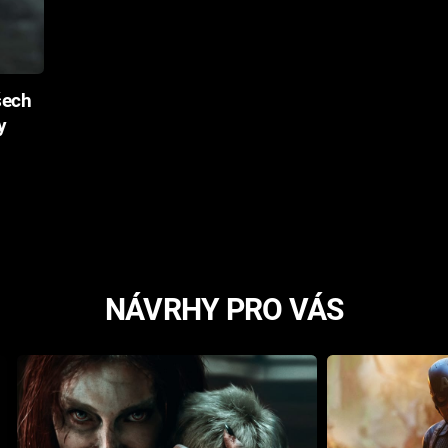
šech
y
NÁVRHY PRO VÁS