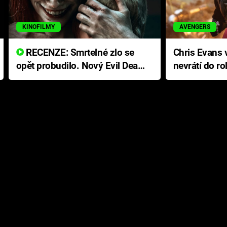
KINOFILMY
AVENGERS
RECENZE: Smrtelné zlo se
Chris Evans v
opět probudilo. Nový Evil Dead
nevrátí do ro
přichází s neodolatelnou
Ameriky
hororovou nabídkou