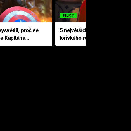
FILMY
ysvětlil, proč se
5 největších propadáků
le Kapitána
loňského roku: Disney na
jediné katastrofě prodělal 200
milionů dolarů