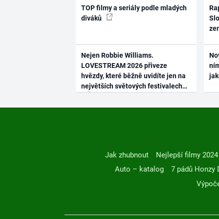
TOP filmy a seriály podle mladých
Rap
diváků
Slo
ze
Nejen Robbie Williams.
No
LOVESTREAM 2026 přiveze
ním
hvězdy, které běžně uvidíte jen na
ja
největších světových festivalech
Jak zhubnout
Nejlepší filmy 2024
Auto – katalog
7 pádů Honzy 
Výpoče