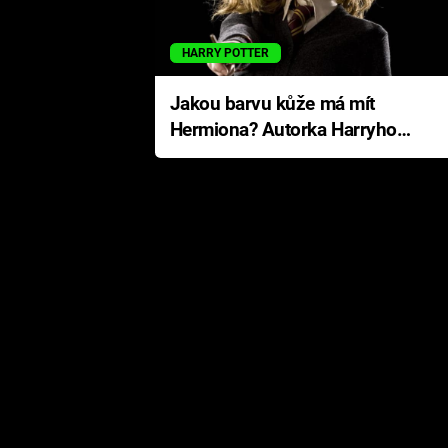
HARRY POTTER
Jakou barvu kůže má mít
Hermiona? Autorka Harryho
Pottera přišla s ráznou
odpovědí