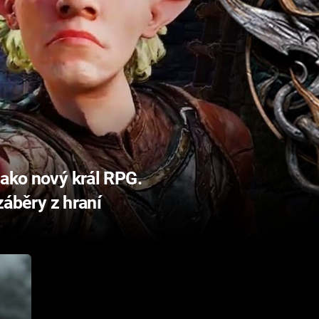
jako nový král RPG.
 záběry z hraní