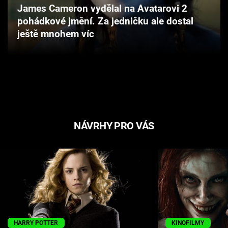
James Cameron vydělal na Avatarovi 2
Cool Esport
pohádkové jmění. Za jedničku ale dostal
ještě mnohem víc
Pořady
TV Program
Sledujte prima+
Přihlášení
NÁVRHY PRO VÁS
Sledujte nás
HARRY POTTER
KINOFILMY