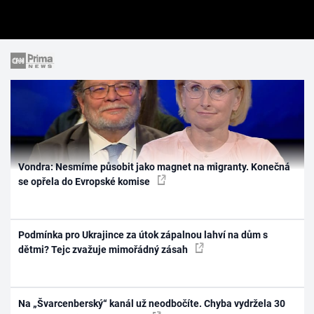
Vondra: Nesmíme působit jako magnet na migranty. Konečná
se opřela do Evropské komise
Podmínka pro Ukrajince za útok zápalnou lahví na dům s
dětmi? Tejc zvažuje mimořádný zásah
Na „Švarcenberský“ kanál už neodbočíte. Chyba vydržela 30