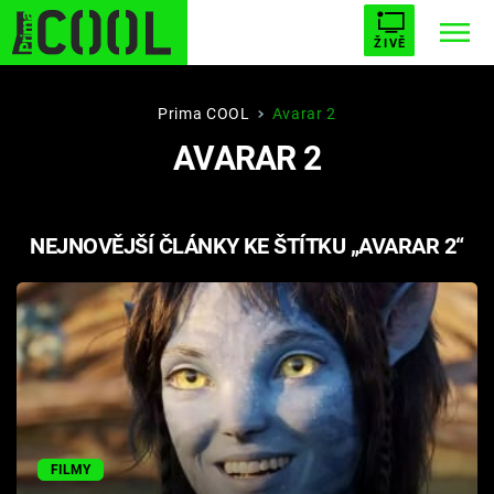
ŽIVĚ
STARHOUSE
BUFFY, PŘEMOŽITELKA UPÍRŮ
Trendy:
Prima COOL
Avarar 2
AVARAR 2
ESCAPE
PLNEJ KOTEL
AVENGERS 5
NEJNOVĚJŠÍ ČLÁNKY KE ŠTÍTKU „AVARAR 2“
Témata
Filmy
Seriály
Hry
FILMY