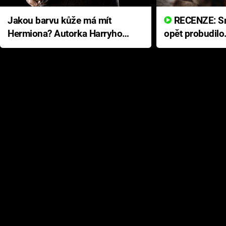
Jakou barvu kůže má mít
RECENZE: Smrtelné zlo se
Hermiona? Autorka Harryho
opět probudilo
Pottera přišla s ráznou
přichází s neo
odpovědí
hororovou nab