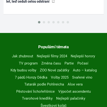
let, teď ceduli celou odstraní
Populární témata
Jak zhubnout
Nejlepší filmy 2024
Nejlepší horory
TV program
Změna času
Partie
Počasí
Kdy budou volby
ZOO Nové začátky
Auto – katalog
7 pádů Honzy Dědka
Volby 2025
Svařené víno
Tatarák podle Pohlreicha
Aloe vera
Pěstování lichořeřišnice
Výpočet ascendentu
Tvarohové knedlíky
Nejlepší palačinky
Švestkový koláč