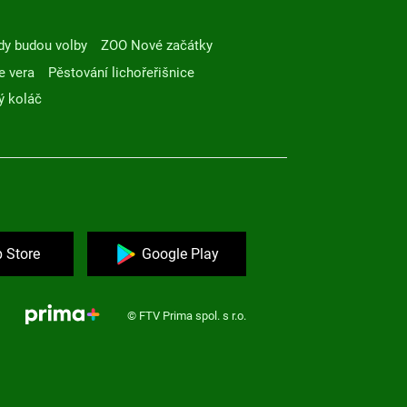
dy budou volby
ZOO Nové začátky
e vera
Pěstování lichořeřišnice
ý koláč
 Store
Google Play
© FTV Prima spol. s r.o.