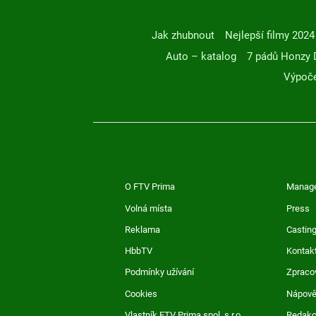
Jak zhubnout
Nejlepší filmy 2024
Auto – katalog
7 pádů Honzy 
Výpoče
O FTV Prima
Manag
Volná místa
Press
Reklama
Casting
HbbTV
Kontak
Podmínky užívání
Zpraco
Cookies
Nápov
Vlastník FTV Prima spol. s r.o.
Redak