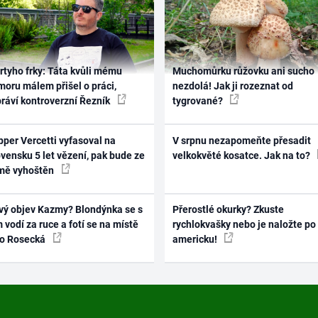
rtyho frky: Táta kvůli mému
Muchomůrku růžovku ani sucho
oru málem přišel o práci,
nezdolá! Jak ji rozeznat od
práví kontroverzní Řezník
tygrované?
per Vercetti vyfasoval na
V srpnu nezapomeňte přesadit
vensku 5 let vězení, pak bude ze
velkokvěté kosatce. Jak na to?
mě vyhoštěn
vý objev Kazmy? Blondýnka se s
Přerostlé okurky? Zkuste
 vodí za ruce a fotí se na místě
rychlokvašky nebo je naložte po
ko Rosecká
americku!