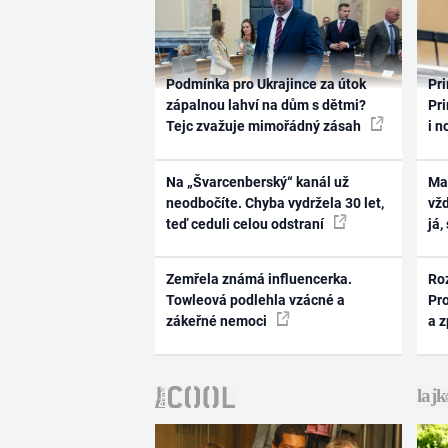
Podmínka pro Ukrajince za útok
Pri
zápalnou lahví na dům s dětmi?
Pri
Tejc zvažuje mimořádný zásah
i n
Na „Švarcenberský“ kanál už
Ma
neodbočíte. Chyba vydržela 30 let,
vž
teď ceduli celou odstraní
já,
Zemřela známá influencerka.
Ro
Towleová podlehla vzácné a
Pr
zákeřné nemoci
a 