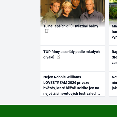
10 nejlepších dílů Hvězdné brány
Ma
hum
vy
TOP filmy a seriály podle mladých
Rap
diváků
Slo
ze
Nejen Robbie Williams.
No
LOVESTREAM 2026 přiveze
ním
hvězdy, které běžně uvidíte jen na
ja
největších světových festivalech