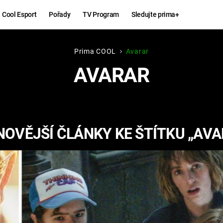
Cool Esport
Pořady
TV Program
Sledujte prima+
Prima COOL
Avarar
Hry
Zábava
AVARAR
MAFIA
ZÁBAVN
GALERI
GTA 6
NEJLEP
NOVĚJŠÍ ČLÁNKY KE ŠTÍTKU „AVA
KINGDOM
KOMEDI
COME:
DELIVERANCE
CHUCK
NORRIS
ESPORT
DEADP