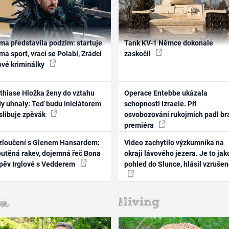
ma představila podzim: startuje
Tank KV-1 Němce dokonale
ma sport, vrací se Polabí, Zrádci
zaskočil
ové kriminálky
thiase Hložka ženy do vztahu
Operace Entebbe ukázala
dy uhnaly: Teď budu iniciátorem
schopnosti Izraele. Při
 slibuje zpěvák
osvobozování rukojmích padl br
premiéra
zloučení s Glenem Hansardem:
Video zachytilo výzkumníka na
outěná rakev, dojemná řeč Bona
okraji lávového jezera. Je to jak
zpěv Irglové s Vedderem
pohled do Slunce, hlásil vzruše