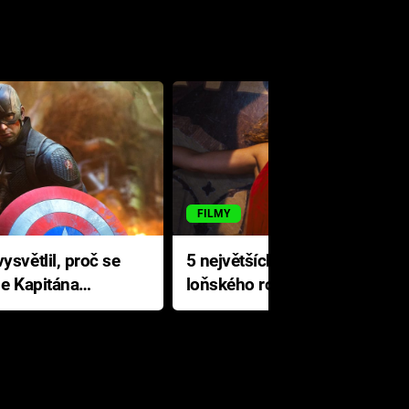
FILMY
ysvětlil, proč se
5 největších propadáků
le Kapitána
loňského roku: Disney na
jediné katastrofě prodělal 200
milionů dolarů