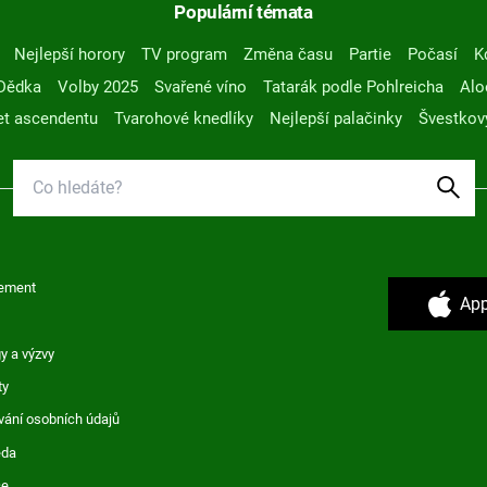
Populární témata
Nejlepší horory
TV program
Změna času
Partie
Počasí
K
Dědka
Volby 2025
Svařené víno
Tatarák podle Pohlreicha
Alo
t ascendentu
Tvarohové knedlíky
Nejlepší palačinky
Švestkov
ement
App
y a výzvy
ty
vání osobních údajů
ěda
ce