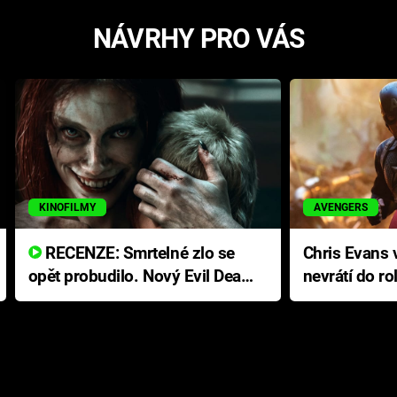
NÁVRHY PRO VÁS
KINOFILMY
AVENGERS
RECENZE: Smrtelné zlo se
Chris Evans v
opět probudilo. Nový Evil Dead
nevrátí do ro
přichází s neodolatelnou
Ameriky
hororovou nabídkou