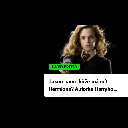
HARRY POTTER
Jakou barvu kůže má mít
Hermiona? Autorka Harryho
Pottera přišla s ráznou
odpovědí