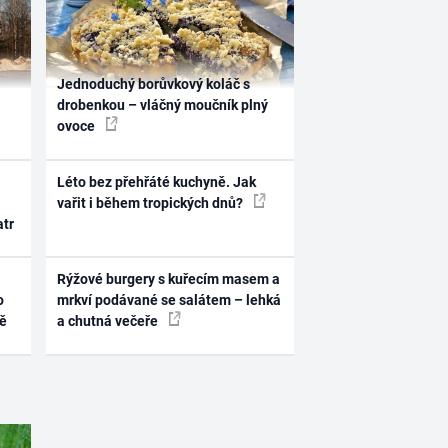
Jednoduchý borůvkový koláč s
drobenkou – vláčný moučník plný
ovoce
Léto bez přehřáté kuchyně. Jak
vařit i během tropických dnů?
atr
Rýžové burgery s kuřecím masem a
o
mrkví podávané se salátem – lehká
ně
a chutná večeře