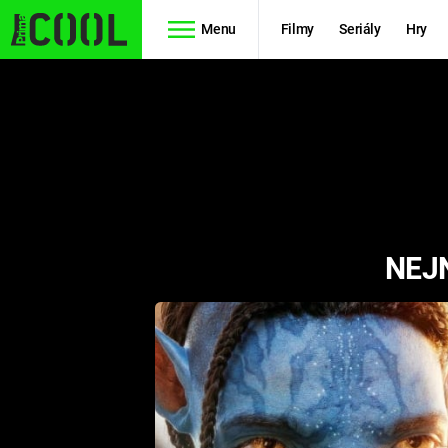
Menu
Filmy
Seriály
Hry
Seriály
Filmy
SIMPSONOVI
STAR WARS
HVĚZDNÁ
AVENGERS
BRÁNA
NEJ
RYCHLE A
TEORIE
ZBĚSILE 10
VELKÉHO
PREDÁTOR
TŘESKU
FUTURAMA