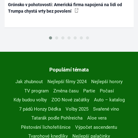
Grónsko v pohotovosti: Americká firma napojená na lidi od
Trumpa chystá vrty bez povolení
Populární témata
Jak zhubnout
Nejlepší filmy 2024
Nejlepší horory
TV program
Změna času
Partie
Počasí
Kdy budou volby
ZOO Nové začátky
Auto – katalog
7 pádů Honzy Dědka
Volby 2025
Svařené víno
Tatarák podle Pohlreicha
Aloe vera
Pěstování lichořeřišnice
Výpočet ascendentu
Tvarohové knedlíky
Nejlepší palačinky