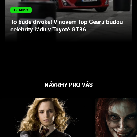
Cool Esport
ČLÁNKY
Pořady
To bude divoké! V novém Top Gearu budou
celebrity řádit v Toyotě GT86
TV Program
Sledujte prima+
Přihlášení
NÁVRHY PRO VÁS
Sledujte nás