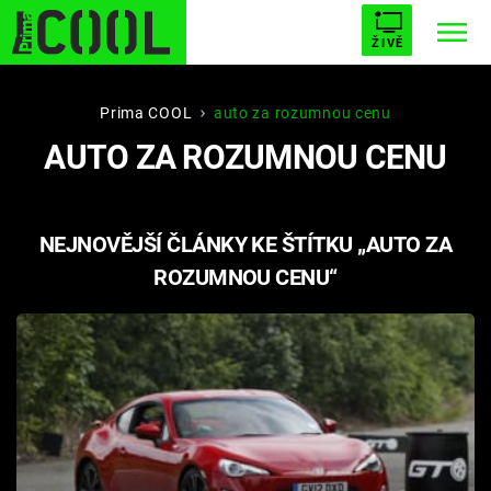
ŽIVĚ
STARHOUSE
BUFFY, PŘEMOŽITELKA UPÍRŮ
Trendy:
Prima COOL
auto za rozumnou cenu
AUTO ZA ROZUMNOU CENU
ESCAPE
PLNEJ KOTEL
AVENGERS 5
NEJNOVĚJŠÍ ČLÁNKY KE ŠTÍTKU „AUTO ZA
ROZUMNOU CENU“
Témata
Filmy
Seriály
Hry