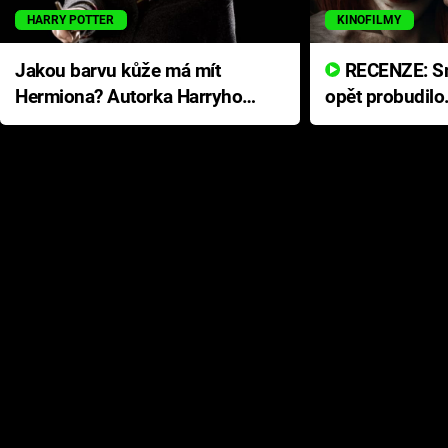
HARRY POTTER
KINOFILMY
Jakou barvu kůže má mít
RECENZE: Smrtelné zlo se
Hermiona? Autorka Harryho
opět probudilo
Pottera přišla s ráznou
přichází s neo
odpovědí
hororovou nab