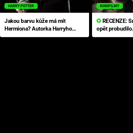
HARRY POTTER
KINOFILMY
Jakou barvu kůže má mít
RECENZE: Smrtelné zlo se
Hermiona? Autorka Harryho
opět probudilo
Pottera přišla s ráznou
přichází s neo
odpovědí
hororovou nab