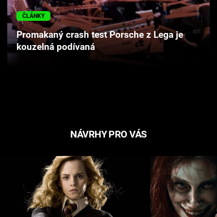
Cool Esport
ČLÁNKY
Pořady
Promakaný crash test Porsche z Lega je
kouzelná podívaná
TV Program
Sledujte prima+
Přihlášení
NÁVRHY PRO VÁS
Sledujte nás