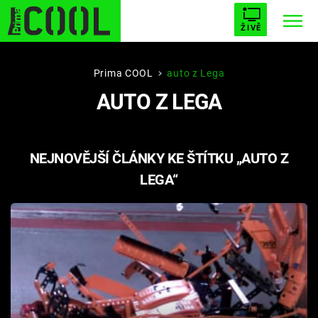
ŽIVĚ
STARHOUSE
BUFFY, PŘEMOŽITELKA UPÍRŮ
Trendy:
Prima COOL
auto z Lega
AUTO Z LEGA
ESCAPE
PLNEJ KOTEL
AVENGERS 5
NEJNOVĚJŠÍ ČLÁNKY KE ŠTÍTKU „AUTO Z
LEGA“
Témata
Filmy
Seriály
Hry