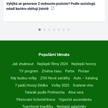
Vyhýbá se generace Z vedoucím pozicím? Podle sociologů
mladí kariéru obětují jistotě
Populární témata
Jak zhubnout
Nejlepší filmy 2024
Nejlepší horory
TV program
Změna času
Partie
Počasí
Kdy budou volby
ZOO Nové začátky
Auto – katalog
7 pádů Honzy Dědka
Volby 2025
Svařené víno
Tatarák podle Pohlreicha
Aloe vera
Pěstování lichořeřišnice
Výpočet ascendentu
Tvarohové knedlíky
Nejlepší palačinky