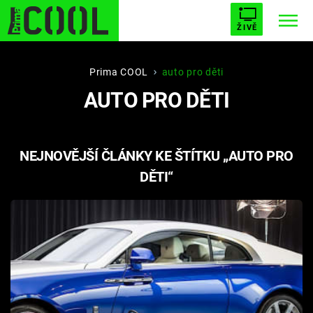
ŽIVĚ
STARHOUSE
BUFFY, PŘEMOŽITELKA UPÍRŮ
Trendy:
Prima COOL
auto pro děti
AUTO PRO DĚTI
ESCAPE
PLNEJ KOTEL
AVENGERS 5
NEJNOVĚJŠÍ ČLÁNKY KE ŠTÍTKU „AUTO PRO
DĚTI“
Témata
Filmy
Seriály
Hry