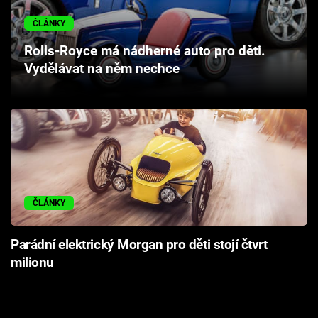
Cool Esport
ČLÁNKY
Pořady
Rolls-Royce má nádherné auto pro děti.
Vydělávat na něm nechce
TV Program
Sledujte prima+
Přihlášení
ČLÁNKY
Sledujte nás
Parádní elektrický Morgan pro děti stojí čtvrt
milionu