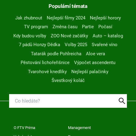
Populární témata
Jak zhubnout
Nejlepší filmy 2024
Nejlepší horory
TV program
Změna času
Partie
Počasí
Kdy budou volby
ZOO Nové začátky
Auto – katalog
7 pádů Honzy Dědka
Volby 2025
Svařené víno
Tatarák podle Pohlreicha
Aloe vera
Pěstování lichořeřišnice
Výpočet ascendentu
Tvarohové knedlíky
Nejlepší palačinky
Švestkový koláč
O FTV Prima
Management