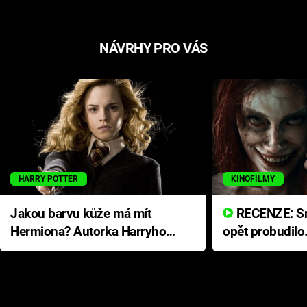
NÁVRHY PRO VÁS
HARRY POTTER
KINOFILMY
Jakou barvu kůže má mít
RECENZE: Smrtelné zlo se
Hermiona? Autorka Harryho
opět probudilo
Pottera přišla s ráznou
přichází s neo
odpovědí
hororovou nab