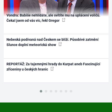
Vondra: Babiše nehlídáte, ale svítíte mu na uplácení voličů.
Čekal jsem od vás víc, řekl Gregor
Nebeská podívaná nad Českem se blíží. Působivé zatmění
Slunce doplní meteorická show
REPORTÁŽ: Za tajemnými hrady do Karpat aneb Fascinující
zříceniny u českých hranic