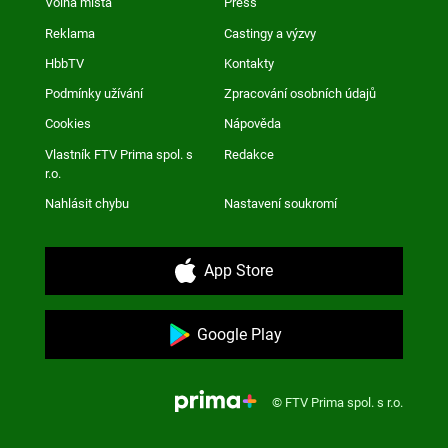
Volná místa
Press
Reklama
Castingy a výzvy
HbbTV
Kontakty
Podmínky užívání
Zpracování osobních údajů
Cookies
Nápověda
Vlastník FTV Prima spol. s
Redakce
r.o.
Nahlásit chybu
Nastavení soukromí
App Store
Google Play
© FTV Prima spol. s r.o.