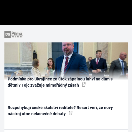
Podmínka pro Ukrajince za útok zápalnou lahví na dům s
dětmi? Tejc zvažuje mimořádný zásah
Rozpohybují české školství ředitelé? Resort věří, že nový
nástroj utne nekonečné debaty