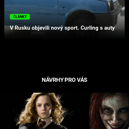
Cool Esport
ČLÁNKY
Pořady
V Rusku objevili nový sport. Curling s auty
TV Program
Sledujte prima+
Přihlášení
NÁVRHY PRO VÁS
Sledujte nás