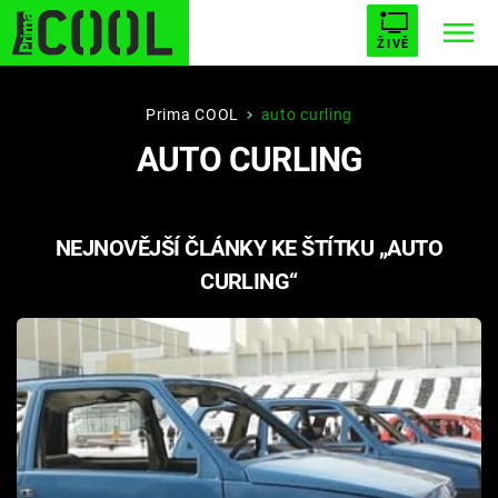
ŽIVĚ
STARHOUSE
BUFFY, PŘEMOŽITELKA UPÍRŮ
Trendy:
Prima COOL
auto curling
AUTO CURLING
ESCAPE
PLNEJ KOTEL
AVENGERS 5
NEJNOVĚJŠÍ ČLÁNKY KE ŠTÍTKU „AUTO
CURLING“
Témata
Filmy
Seriály
Hry