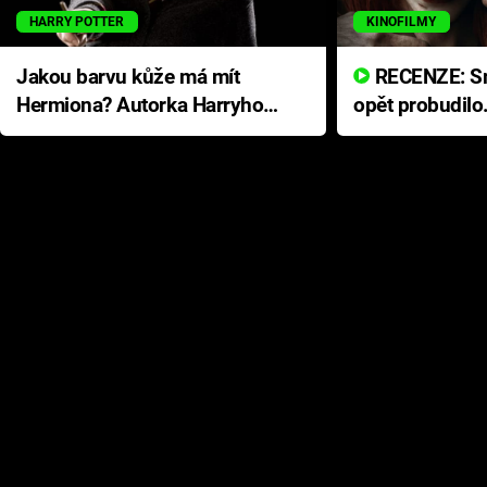
HARRY POTTER
KINOFILMY
Jakou barvu kůže má mít
RECENZE: Smrtelné zlo se
Hermiona? Autorka Harryho
opět probudilo
Pottera přišla s ráznou
přichází s neo
odpovědí
hororovou nab