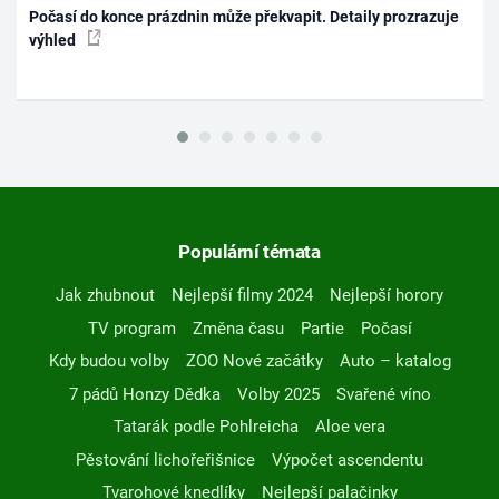
Počasí do konce prázdnin může překvapit. Detaily prozrazuje
výhled
Populární témata
Jak zhubnout
Nejlepší filmy 2024
Nejlepší horory
TV program
Změna času
Partie
Počasí
Kdy budou volby
ZOO Nové začátky
Auto – katalog
7 pádů Honzy Dědka
Volby 2025
Svařené víno
Tatarák podle Pohlreicha
Aloe vera
Pěstování lichořeřišnice
Výpočet ascendentu
Tvarohové knedlíky
Nejlepší palačinky