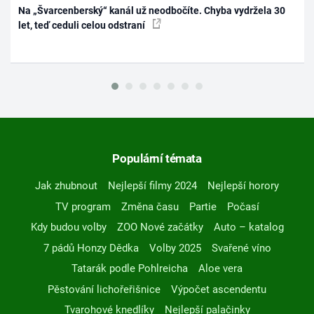
Na „Švarcenberský“ kanál už neodbočíte. Chyba vydržela 30
let, teď ceduli celou odstraní
Populární témata
Jak zhubnout
Nejlepší filmy 2024
Nejlepší horory
TV program
Změna času
Partie
Počasí
Kdy budou volby
ZOO Nové začátky
Auto – katalog
7 pádů Honzy Dědka
Volby 2025
Svařené víno
Tatarák podle Pohlreicha
Aloe vera
Pěstování lichořeřišnice
Výpočet ascendentu
Tvarohové knedlíky
Nejlepší palačinky