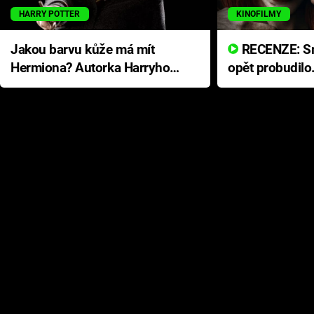
HARRY POTTER
KINOFILMY
Jakou barvu kůže má mít
RECENZE: Smrtelné zlo se
Hermiona? Autorka Harryho
opět probudilo
Pottera přišla s ráznou
přichází s neo
odpovědí
hororovou nab