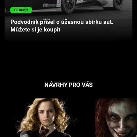
Cool Esport
ČLÁNKY
Pořady
Podvodník přišel o úžasnou sbírku aut.
Můžete si je koupit
TV Program
Sledujte prima+
Přihlášení
NÁVRHY PRO VÁS
Sledujte nás