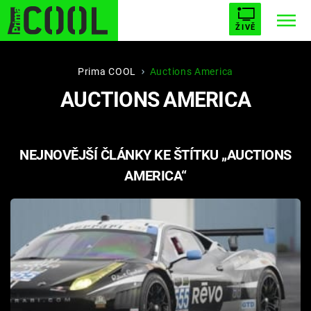
ŽIVĚ
STARHOUSE
BUFFY, PŘEMOŽITELKA UPÍRŮ
Trendy:
Prima COOL
Auctions America
AUCTIONS AMERICA
ESCAPE
PLNEJ KOTEL
AVENGERS 5
NEJNOVĚJŠÍ ČLÁNKY KE ŠTÍTKU „AUCTIONS
AMERICA“
Témata
Filmy
Seriály
Hry