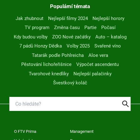
Populární témata
Jak zhubnout
Nejlepší filmy 2024
Nejlepší horory
TV program
Změna času
Partie
Počasí
Kdy budou volby
ZOO Nové začátky
Auto – katalog
7 pádů Honzy Dědka
Volby 2025
Svařené víno
Tatarák podle Pohlreicha
Aloe vera
Pěstování lichořeřišnice
Výpočet ascendentu
Tvarohové knedlíky
Nejlepší palačinky
Švestkový koláč
O FTV Prima
Management