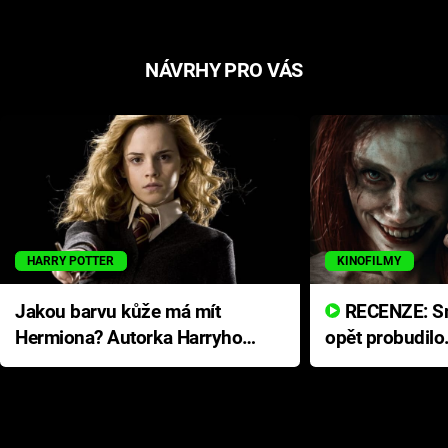
NÁVRHY PRO VÁS
HARRY POTTER
KINOFILMY
Jakou barvu kůže má mít
RECENZE: Smrtelné zlo se
Hermiona? Autorka Harryho
opět probudilo
Pottera přišla s ráznou
přichází s neo
odpovědí
hororovou nab