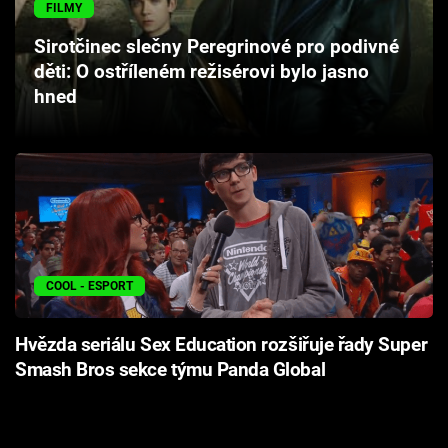
FILMY
Cool Esport
Sirotčinec slečny Peregrinové pro podivné
Pořady
děti: O ostříleném režisérovi bylo jasno
hned
TV Program
Sledujte prima+
Přihlášení
COOL - ESPORT
Sledujte nás
Hvězda seriálu Sex Education rozšiřuje řady Super
Smash Bros sekce týmu Panda Global