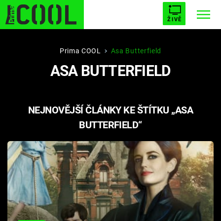
ŽIVĚ
STARHOUSE
BUFFY, PŘEMOŽITELKA UPÍRŮ
Trendy:
Prima COOL
Asa Butterfield
ASA BUTTERFIELD
ESCAPE
PLNEJ KOTEL
AVENGERS 5
NEJNOVĚJŠÍ ČLÁNKY KE ŠTÍTKU „ASA
BUTTERFIELD“
Témata
Filmy
Seriály
Hry