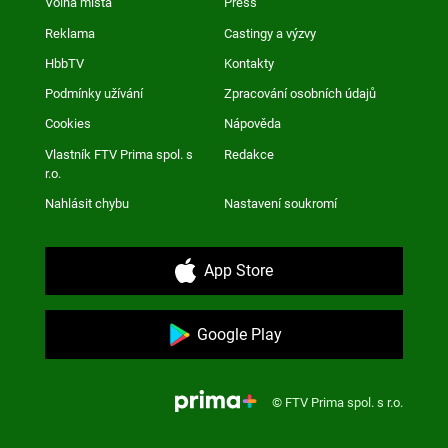
Volná místa
Press
Reklama
Castingy a výzvy
HbbTV
Kontakty
Podmínky užívání
Zpracování osobních údajů
Cookies
Nápověda
Vlastník FTV Prima spol. s
Redakce
r.o.
Nahlásit chybu
Nastavení soukromí
App Store
Google Play
© FTV Prima spol. s r.o.