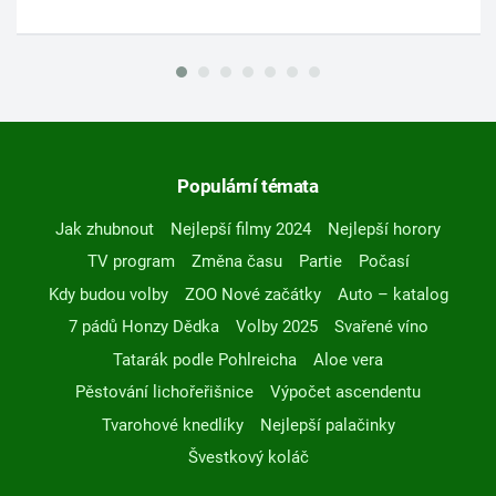
Populární témata
Jak zhubnout
Nejlepší filmy 2024
Nejlepší horory
TV program
Změna času
Partie
Počasí
Kdy budou volby
ZOO Nové začátky
Auto – katalog
7 pádů Honzy Dědka
Volby 2025
Svařené víno
Tatarák podle Pohlreicha
Aloe vera
Pěstování lichořeřišnice
Výpočet ascendentu
Tvarohové knedlíky
Nejlepší palačinky
Švestkový koláč