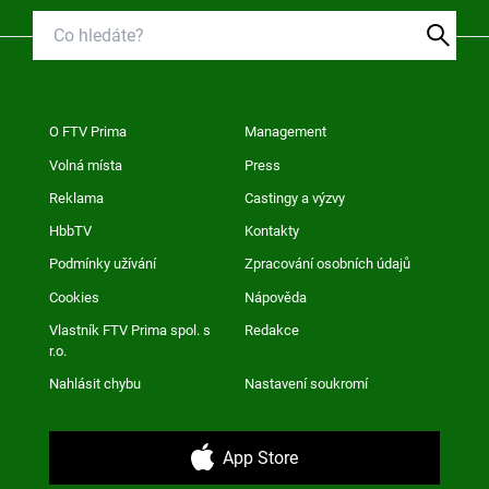
O FTV Prima
Management
Volná místa
Press
Reklama
Castingy a výzvy
HbbTV
Kontakty
Podmínky užívání
Zpracování osobních údajů
Cookies
Nápověda
Vlastník FTV Prima spol. s
Redakce
r.o.
Nahlásit chybu
Nastavení soukromí
App Store