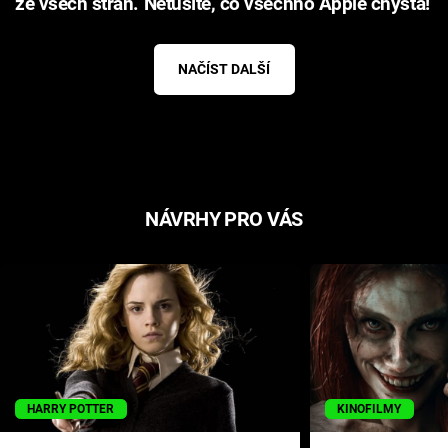
ze všech stran. Netušíte, co všechno Apple chystá!
NAČÍST DALŠÍ
NÁVRHY PRO VÁS
HARRY POTTER
KINOFILMY