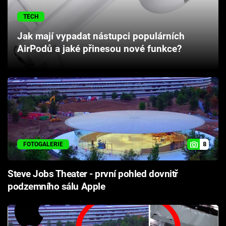
Cool Esport
TECH
Pořady
Jak mají vypadat nástupci populárních
AirPodů a jaké přinesou nové funkce?
TV Program
Sledujte prima+
Přihlášení
8
FOTOGALERIE
Sledujte nás
Steve Jobs Theater - první pohled dovnitř
podzemního sálu Apple