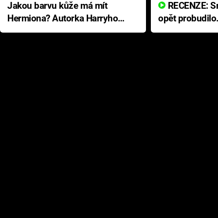
Jakou barvu kůže má mít
RECENZE: Smrtelné zlo se
Hermiona? Autorka Harryho
opět probudilo
Pottera přišla s ráznou
přichází s neo
odpovědí
hororovou nab