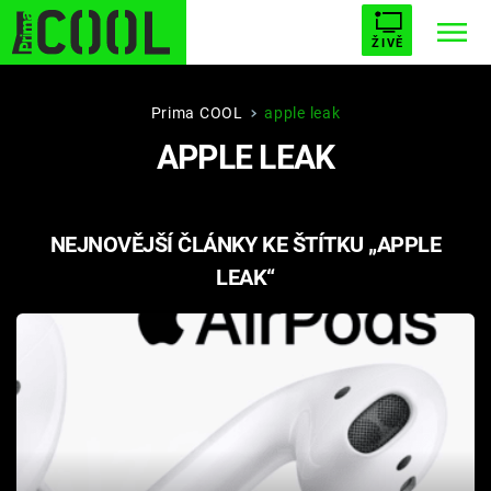
ŽIVĚ
STARHOUSE
BUFFY, PŘEMOŽITELKA UPÍRŮ
Trendy:
Prima COOL
apple leak
APPLE LEAK
ESCAPE
PLNEJ KOTEL
AVENGERS 5
NEJNOVĚJŠÍ ČLÁNKY KE ŠTÍTKU „APPLE
LEAK“
Témata
Filmy
Seriály
Hry