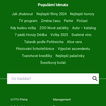
Populární témata
Jak zhubnout
Nejlepší filmy 2024
Nejlepší horory
TV program
Změna času
Partie
Počasí
Kdy budou volby
ZOO Nové začátky
Auto – katalog
7 pádů Honzy Dědka
Volby 2025
Svařené víno
Tatarák podle Pohlreicha
Aloe vera
Pěstování lichořeřišnice
Výpočet ascendentu
Tvarohové knedlíky
Nejlepší palačinky
Švestkový koláč
O FTV Prima
Management