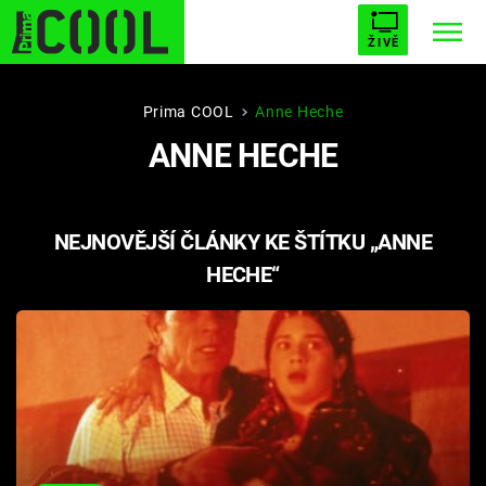
ŽIVĚ
STARHOUSE
BUFFY, PŘEMOŽITELKA UPÍRŮ
Trendy:
Prima COOL
Anne Heche
ANNE HECHE
ESCAPE
PLNEJ KOTEL
AVENGERS 5
NEJNOVĚJŠÍ ČLÁNKY KE ŠTÍTKU „ANNE
HECHE“
Témata
Filmy
Seriály
Hry