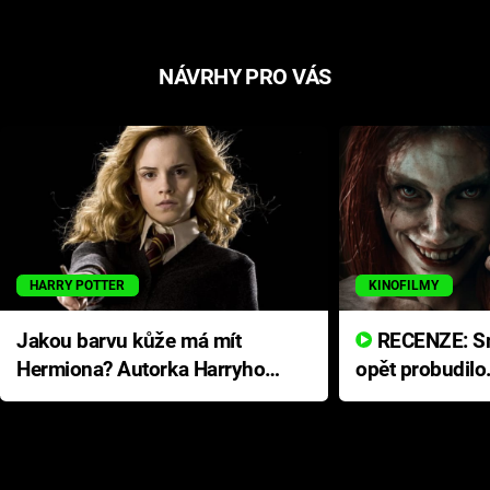
NÁVRHY PRO VÁS
HARRY POTTER
KINOFILMY
Jakou barvu kůže má mít
RECENZE: Smrtelné zlo se
Hermiona? Autorka Harryho
opět probudilo
Pottera přišla s ráznou
přichází s neo
odpovědí
hororovou nab