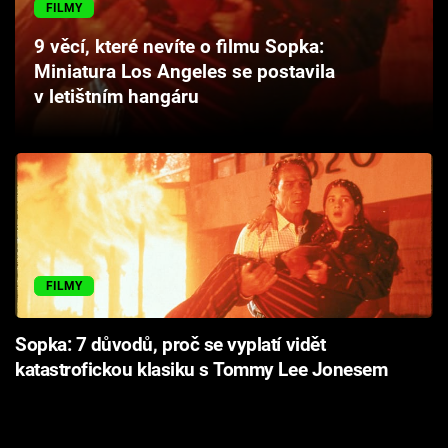
FILMY
Cool Esport
9 věcí, které nevíte o filmu Sopka:
Pořady
Miniatura Los Angeles se postavila
v letištním hangáru
TV Program
Sledujte prima+
Přihlášení
FILMY
Sledujte nás
Sopka: 7 důvodů, proč se vyplatí vidět
katastrofickou klasiku s Tommy Lee Jonesem