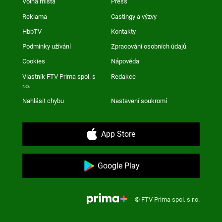
Volná místa
Press
Reklama
Castingy a výzvy
HbbTV
Kontakty
Podmínky užívání
Zpracování osobních údajů
Cookies
Nápověda
Vlastník FTV Prima spol. s
Redakce
r.o.
Nahlásit chybu
Nastavení soukromí
App Store
Google Play
© FTV Prima spol. s r.o.