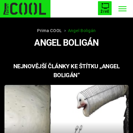
ŽIVĚ
STARHOUSE
BUFFY, PŘEMOŽITELKA UPÍRŮ
Trendy:
Prima COOL
Angel Boligán
ANGEL BOLIGÁN
ESCAPE
PLNEJ KOTEL
AVENGERS 5
NEJNOVĚJŠÍ ČLÁNKY KE ŠTÍTKU „ANGEL
BOLIGÁN“
Témata
Filmy
Seriály
Hry