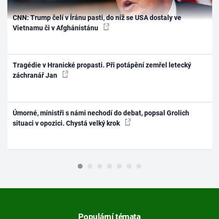
CNN: Trump čelí v Íránu pasti, do níž se USA dostaly ve
Vietnamu či v Afghánistánu
Tragédie v Hranické propasti. Při potápění zemřel letecký
záchranář Jan
Úmorné, ministři s námi nechodí do debat, popsal Grolich
situaci v opozici. Chystá velký krok
Populární témata