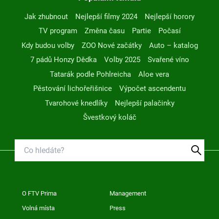
Jak zhubnout
Nejlepší filmy 2024
Nejlepší horory
TV program
Změna času
Partie
Počasí
Kdy budou volby
ZOO Nové začátky
Auto – katalog
7 pádů Honzy Dědka
Volby 2025
Svařené víno
Tatarák podle Pohlreicha
Aloe vera
Pěstování lichořeřišnice
Výpočet ascendentu
Tvarohové knedlíky
Nejlepší palačinky
Švestkový koláč
O FTV Prima
Management
Volná místa
Press