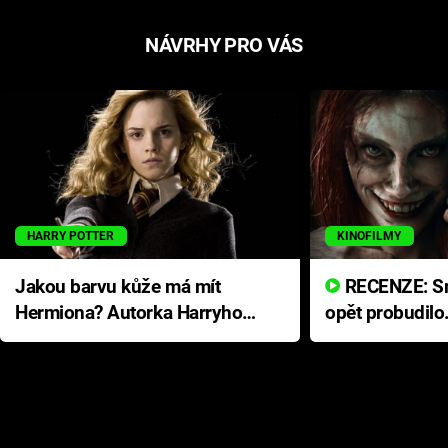
NÁVRHY PRO VÁS
HARRY POTTER
KINOFILMY
Jakou barvu kůže má mít
RECENZE: Smrtelné zlo se
Hermiona? Autorka Harryho
opět probudilo
Pottera přišla s ráznou
přichází s neo
odpovědí
hororovou nab