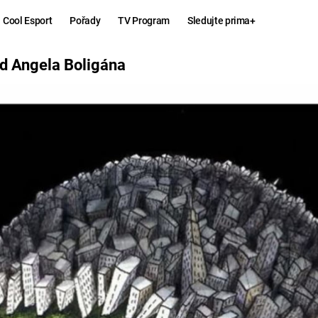
Cool Esport
Pořady
TV Program
Sledujte prima+
IGÁNA
od Angela Boligána
Hry
Zábava
MAFIA
ZÁBAVN
GALERI
GTA 6
NEJLEP
KINGDOM
KOMEDI
COME:
DELIVERANCE
CHUCK
NORRIS
ESPORT
DEADP