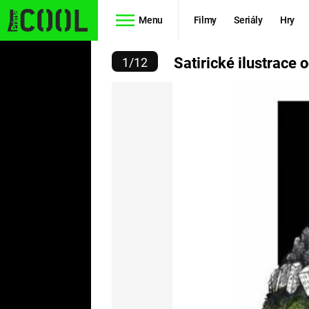
Menu
Filmy
Seriály
Hry
USTRACE OD ANGELA BOL
Satirické ilustrace 
1
/
12
Seriály
Filmy
SIMPSONOVI
STAR WARS
HVĚZDNÁ
AVENGERS
BRÁNA
RYCHLE A
TEORIE
ZBĚSILE 10
VELKÉHO
PREDÁTOR
TŘESKU
FUTURAMA