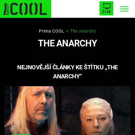
ŽIVĚ
STARHOUSE
BUFFY, PŘEMOŽITELKA UPÍRŮ
Trendy:
Prima COOL
The Anarchy
THE ANARCHY
ESCAPE
PLNEJ KOTEL
AVENGERS 5
NEJNOVĚJŠÍ ČLÁNKY KE ŠTÍTKU „THE
ANARCHY“
Témata
Filmy
Seriály
Hry