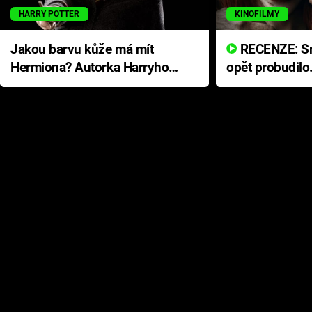
HARRY POTTER
KINOFILMY
Jakou barvu kůže má mít
RECENZE: Smrtelné zlo se
Hermiona? Autorka Harryho
opět probudilo
Pottera přišla s ráznou
přichází s neo
odpovědí
hororovou nab