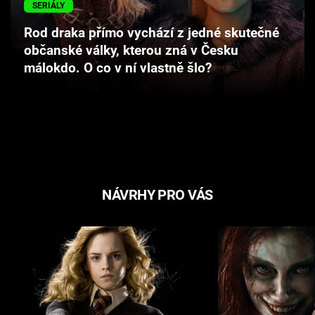
SERIÁLY
Cool Esport
Rod draka přímo vychází z jedné skutečné
Pořady
občanské války, kterou zná v Česku
málokdo. O co v ní vlastně šlo?
TV Program
Sledujte prima+
Přihlášení
NÁVRHY PRO VÁS
Sledujte nás