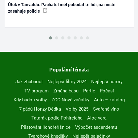
Útok v Tanvaldu: Pachatel měl pobodat tři lidi, na místě
zasahuje policie
Populární témata
Jak zhubnout
Nejlepší filmy 2024
Nejlepší horory
TV program
Změna času
Partie
Počasí
Kdy budou volby
ZOO Nové začátky
Auto – katalog
7 pádů Honzy Dědka
Volby 2025
Svařené víno
Tatarák podle Pohlreicha
Aloe vera
Pěstování lichořeřišnice
Výpočet ascendentu
Tvarohové knedlíky
Nejlepší palačinky