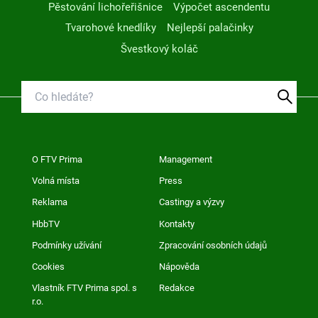
Pěstování lichořeřišnice
Výpočet ascendentu
Tvarohové knedlíky
Nejlepší palačinky
Švestkový koláč
O FTV Prima
Management
Volná místa
Press
Reklama
Castingy a výzvy
HbbTV
Kontakty
Podmínky užívání
Zpracování osobních údajů
Cookies
Nápověda
Vlastník FTV Prima spol. s
Redakce
r.o.