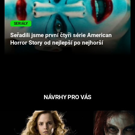
Cool Esport
Pořady
SERIÁLY
Seřadili jsme první čtyři série American
TV Program
Horror Story od nejlepší po nejhorší
Sledujte prima+
Přihlášení
Sledujte nás
NÁVRHY PRO VÁS