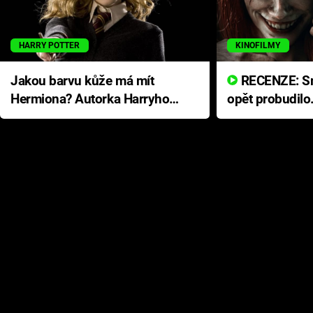
HARRY POTTER
KINOFILMY
Jakou barvu kůže má mít
RECENZE: Smrtelné zlo se
Hermiona? Autorka Harryho
opět probudilo
Pottera přišla s ráznou
přichází s neo
odpovědí
hororovou nab