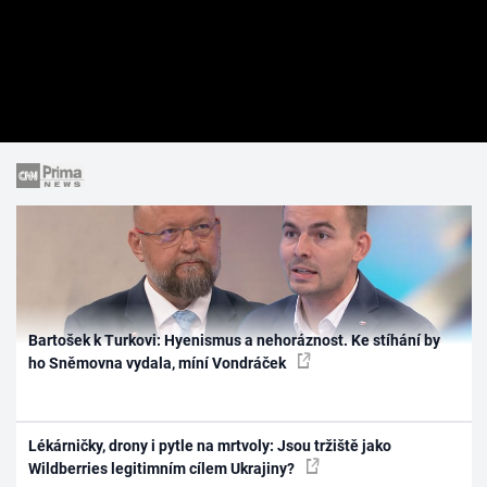
Bartošek k Turkovi: Hyenismus a nehoráznost. Ke stíhání by
ho Sněmovna vydala, míní Vondráček
Lékárničky, drony i pytle na mrtvoly: Jsou tržiště jako
Wildberries legitimním cílem Ukrajiny?