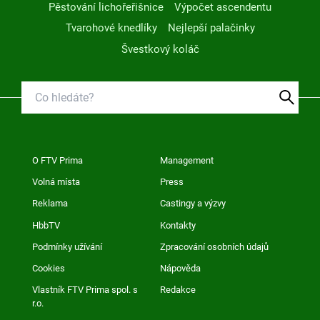
Pěstování lichořeřišnice
Výpočet ascendentu
Tvarohové knedlíky
Nejlepší palačinky
Švestkový koláč
O FTV Prima
Management
Volná místa
Press
Reklama
Castingy a výzvy
HbbTV
Kontakty
Podmínky užívání
Zpracování osobních údajů
Cookies
Nápověda
Vlastník FTV Prima spol. s
Redakce
r.o.