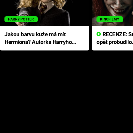
HARRY POTTER
KINOFILMY
Jakou barvu kůže má mít
RECENZE: Smrtelné zlo se
Hermiona? Autorka Harryho
opět probudilo
Pottera přišla s ráznou
přichází s neo
odpovědí
hororovou nab