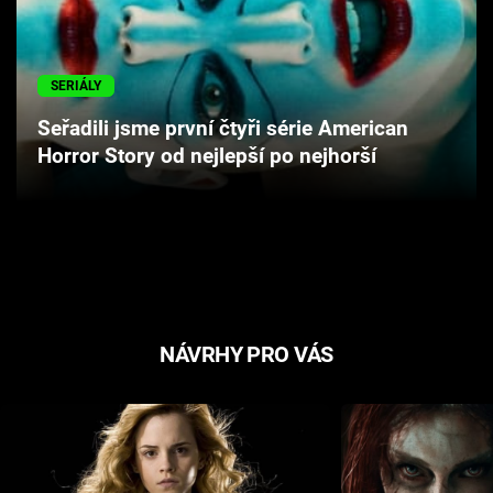
Cool Esport
Pořady
SERIÁLY
Seřadili jsme první čtyři série American
TV Program
Horror Story od nejlepší po nejhorší
Sledujte prima+
Přihlášení
Sledujte nás
NÁVRHY PRO VÁS