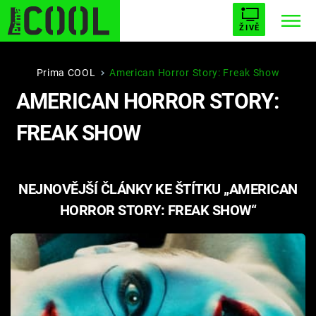
ŽIVĚ
STARHOUSE
BUFFY, PŘEMOŽITELKA UPÍRŮ
Trendy:
Prima COOL
American Horror Story: Freak Show
AMERICAN HORROR STORY:
ESCAPE
PLNEJ KOTEL
AVENGERS 5
FREAK SHOW
NEJNOVĚJŠÍ ČLÁNKY KE ŠTÍTKU „AMERICAN
Témata
HORROR STORY: FREAK SHOW“
Filmy
Seriály
Hry