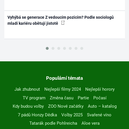
Vyhýbá se generace Z vedoucím pozicím? Podle sociologů
mladí kariéru obětují jistotě
Populární témata
Jak zhubnout
Nejlepší filmy 2024
Nejlepší horory
TV program
Změna času
Partie
Počasí
Kdy budou volby
ZOO Nové začátky
Auto – katalog
7 pádů Honzy Dědka
Volby 2025
Svařené víno
Tatarák podle Pohlreicha
Aloe vera