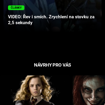
Cool Esport
ČLÁNKY
Pořady
VIDEO: Řev i smích. Zrychlení na stovku za
2,5 sekundy
TV Program
Sledujte prima+
Přihlášení
NÁVRHY PRO VÁS
Sledujte nás