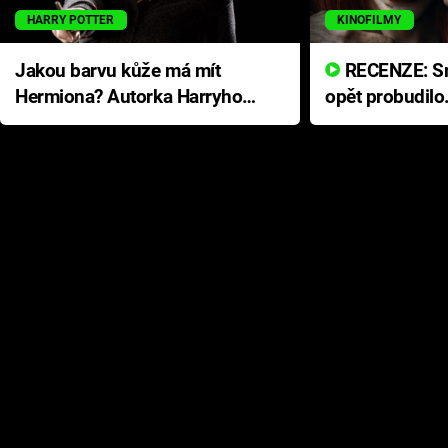
HARRY POTTER
KINOFILMY
Jakou barvu kůže má mít
RECENZE: Smrtelné zlo se
Hermiona? Autorka Harryho
opět probudilo
Pottera přišla s ráznou
přichází s neo
odpovědí
hororovou nab