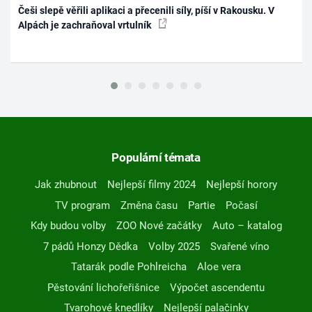
Češi slepě věřili aplikaci a přecenili síly, píší v Rakousku. V
Alpách je zachraňoval vrtulník
Populární témata
Jak zhubnout
Nejlepší filmy 2024
Nejlepší horory
TV program
Změna času
Partie
Počasí
Kdy budou volby
ZOO Nové začátky
Auto – katalog
7 pádů Honzy Dědka
Volby 2025
Svařené víno
Tatarák podle Pohlreicha
Aloe vera
Pěstování lichořeřišnice
Výpočet ascendentu
Tvarohové knedlíky
Nejlepší palačinky