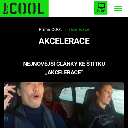
ŽIVĚ
STARHOUSE
BUFFY, PŘEMOŽITELKA UPÍRŮ
Trendy:
Prima COOL
akcelerace
AKCELERACE
ESCAPE
PLNEJ KOTEL
AVENGERS 5
NEJNOVĚJŠÍ ČLÁNKY KE ŠTÍTKU
„AKCELERACE“
Témata
Filmy
Seriály
Hry