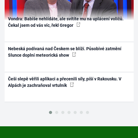
Vondra: Babiše nehlídáte, ale svítíte mu na uplácení voličů.
Čekal jsem od vás víc, řekl Gregor
Nebeská podívaná nad Českem se blíží. Působivé zatmění
Slunce doplní meteorická show
Češi slepě věřili aplikaci a přecenili síly, píší v Rakousku. V
Alpách je zachraňoval vrtulník