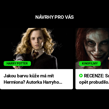
NÁVRHY PRO VÁS
HARRY POTTER
KINOFILMY
Jakou barvu kůže má mít
RECENZE: Smrtelné zlo se
Hermiona? Autorka Harryho
opět probudilo
Pottera přišla s ráznou
přichází s neo
odpovědí
hororovou nab