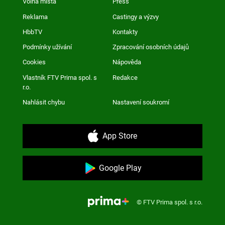
Volná místa
Press
Reklama
Castingy a výzvy
HbbTV
Kontakty
Podmínky užívání
Zpracování osobních údajů
Cookies
Nápověda
Vlastník FTV Prima spol. s
Redakce
r.o.
Nahlásit chybu
Nastavení soukromí
App Store
Google Play
© FTV Prima spol. s r.o.