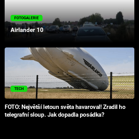
Cool Esport
FOTOGALERIE
Pořady
Airlander 10
TV Program
Sledujte prima+
Přihlášení
TECH
Sledujte nás
FOTO: Největší letoun světa havaroval! Zradil ho
telegrafní sloup. Jak dopadla posádka?