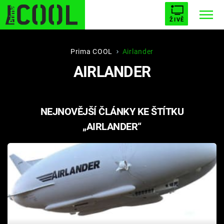
ŽIVĚ
STARHOUSE
BUFFY, PŘEMOŽITELKA UPÍRŮ
Trendy:
Prima COOL
Airlander
AIRLANDER
ESCAPE
PLNEJ KOTEL
AVENGERS 5
NEJNOVĚJŠÍ ČLÁNKY KE ŠTÍTKU
„AIRLANDER“
Témata
Filmy
Seriály
Hry