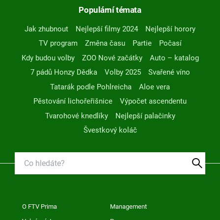
Populární témata
Jak zhubnout
Nejlepší filmy 2024
Nejlepší horory
TV program
Změna času
Partie
Počasí
Kdy budou volby
ZOO Nové začátky
Auto – katalog
7 pádů Honzy Dědka
Volby 2025
Svařené víno
Tatarák podle Pohlreicha
Aloe vera
Pěstování lichořeřišnice
Výpočet ascendentu
Tvarohové knedlíky
Nejlepší palačinky
Švestkový koláč
O FTV Prima
Management