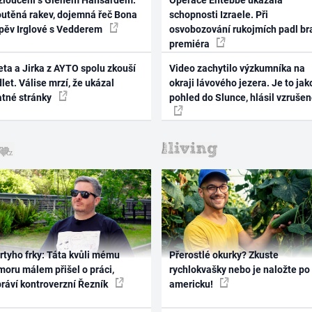
zloučení s Glenem Hansardem:
Operace Entebbe ukázala
outěná rakev, dojemná řeč Bona
schopnosti Izraele. Při
zpěv Irglové s Vedderem
osvobozování rukojmích padl br
premiéra
ta a Jirka z AYTO spolu zkouší
Video zachytilo výzkumníka na
let. Válise mrzí, že ukázal
okraji lávového jezera. Je to jak
atné stránky
pohled do Slunce, hlásil vzruše
rtyho frky: Táta kvůli mému
Přerostlé okurky? Zkuste
oru málem přišel o práci,
rychlokvašky nebo je naložte po
práví kontroverzní Řezník
americku!