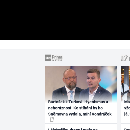
Bartošek k Turkovi: Hyenismus a
Ma
nehoráznost. Ke stíhání by ho
vž
Sněmovna vydala, míní Vondráček
já,