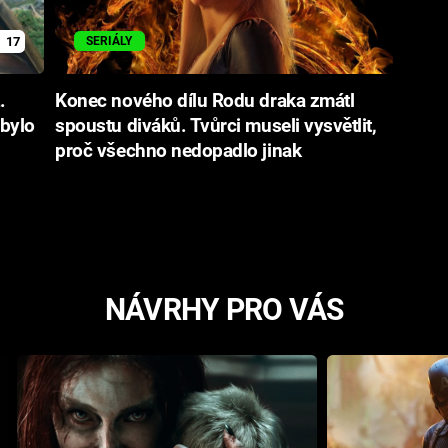
17
SERIÁLY
.
Konec nového dílu Rodu draka zmátl
 bylo
spoustu diváků. Tvůrci museli vysvětlit,
proč všechno nedopadlo jinak
NÁVRHY PRO VÁS