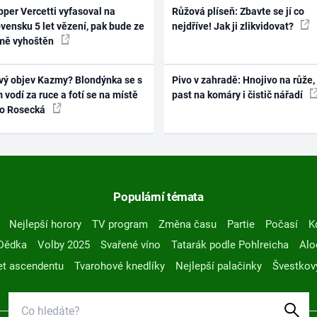
per Vercetti vyfasoval na
Růžová plíseň: Zbavte se jí co
vensku 5 let vězení, pak bude ze
nejdříve! Jak ji zlikvidovat?
mě vyhoštěn
vý objev Kazmy? Blondýnka se s
Pivo v zahradě: Hnojivo na růže,
 vodí za ruce a fotí se na místě
past na komáry i čistič nářadí
ko Rosecká
Populární témata
Nejlepší horory
TV program
Změna času
Partie
Počasí
K
Dědka
Volby 2025
Svařené víno
Tatarák podle Pohlreicha
Alo
t ascendentu
Tvarohové knedlíky
Nejlepší palačinky
Švestkov