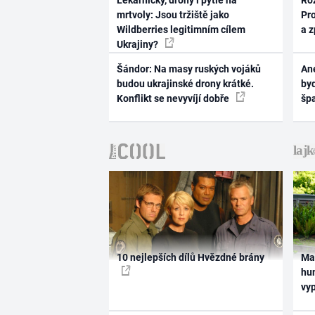
Lékárničky, drony i pytle na
Ro
mrtvoly: Jsou tržiště jako
Pr
Wildberries legitimním cílem
a 
Ukrajiny?
Šándor: Na masy ruských vojáků
Ane
budou ukrajinské drony krátké.
byd
Konflikt se nevyvíjí dobře
šp
10 nejlepších dílů Hvězdné brány
Ma
hum
vy