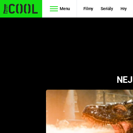
Menu
Filmy
Seriály
Hry
Seriály
Filmy
SIMPSONOVI
STAR WARS
HVĚZDNÁ
AVENGERS
BRÁNA
NEJ
RYCHLE A
TEORIE
ZBĚSILE 10
VELKÉHO
PREDÁTOR
TŘESKU
FUTURAMA