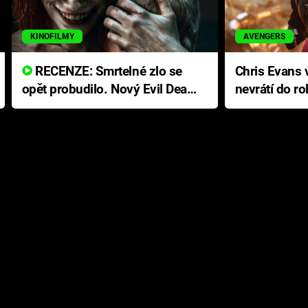
KINOFILMY
AVENGERS
RECENZE: Smrtelné zlo se
Chris Evans v
opět probudilo. Nový Evil Dead
nevrátí do ro
přichází s neodolatelnou
Ameriky
hororovou nabídkou