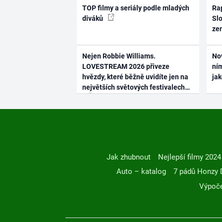
TOP filmy a seriály podle mladých
Rap
diváků
Slo
ze
Nejen Robbie Williams.
No
LOVESTREAM 2026 přiveze
ním
hvězdy, které běžně uvidíte jen na
ja
největších světových festivalech
Jak zhubnout
Nejlepší filmy 2024
Auto – katalog
7 pádů Honzy 
Výpoče