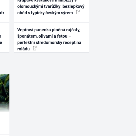
Křupavé květákové minipizzy s
olomouckými tvarůžky: bezlepkový
atr
oběd s typicky českým sýrem
Vepřová panenka plněná rajčaty,
o
špenátem, olivami a fetou –
ně
perfektní středomořský recept na
roládu