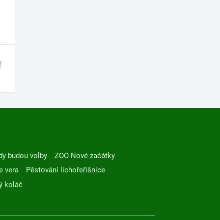
dy budou volby
ZOO Nové začátky
e vera
Pěstování lichořeřišnice
ý koláč