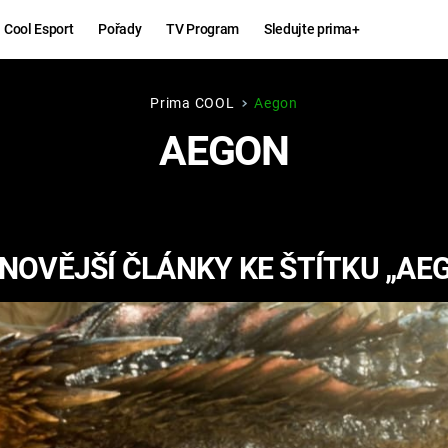
Cool Esport
Pořady
TV Program
Sledujte prima+
Prima COOL
Aegon
Hry
Zábava
AEGON
MAFIA
ZÁBAVN
GALERI
GTA 6
NEJLEP
NOVĚJŠÍ ČLÁNKY KE ŠTÍTKU „AE
KINGDOM
KOMEDI
COME:
DELIVERANCE
CHUCK
NORRIS
ESPORT
DEADP