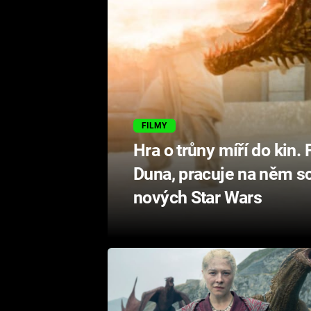
FILMY
Hra o trůny míří do kin.
Duna, pracuje na něm sc
nových Star Wars