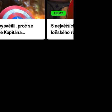
FILMY
ysvětlil, proč se
5 největších propadáků
le Kapitána
loňského roku: Disney na
jediné katastrofě prodělal 200
milionů dolarů