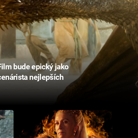
 Film bude epický jako
enárista nejlepších