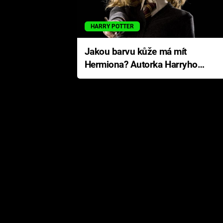
HARRY POTTER
Jakou barvu kůže má mít
Hermiona? Autorka Harryho
Pottera přišla s ráznou
odpovědí