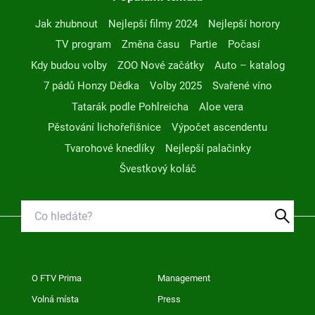
Jak zhubnout
Nejlepší filmy 2024
Nejlepší horory
TV program
Změna času
Partie
Počasí
Kdy budou volby
ZOO Nové začátky
Auto – katalog
7 pádů Honzy Dědka
Volby 2025
Svařené víno
Tatarák podle Pohlreicha
Aloe vera
Pěstování lichořeřišnice
Výpočet ascendentu
Tvarohové knedlíky
Nejlepší palačinky
Švestkový koláč
O FTV Prima
Management
Volná místa
Press