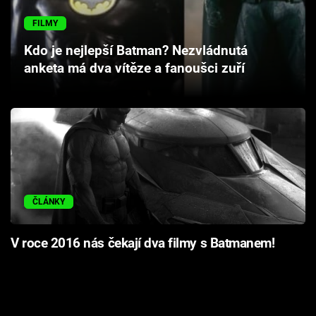
Cool Esport
FILMY
Pořady
Kdo je nejlepší Batman? Nezvládnutá
anketa má dva vítěze a fanoušci zuří
TV Program
Sledujte prima+
Přihlášení
ČLÁNKY
Sledujte nás
V roce 2016 nás čekají dva filmy s Batmanem!