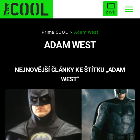
ŽIVĚ
STARHOUSE
BUFFY, PŘEMOŽITELKA UPÍRŮ
Trendy:
Prima COOL
Adam West
ADAM WEST
ESCAPE
PLNEJ KOTEL
AVENGERS 5
NEJNOVĚJŠÍ ČLÁNKY KE ŠTÍTKU „ADAM
WEST“
Témata
Filmy
Seriály
Hry