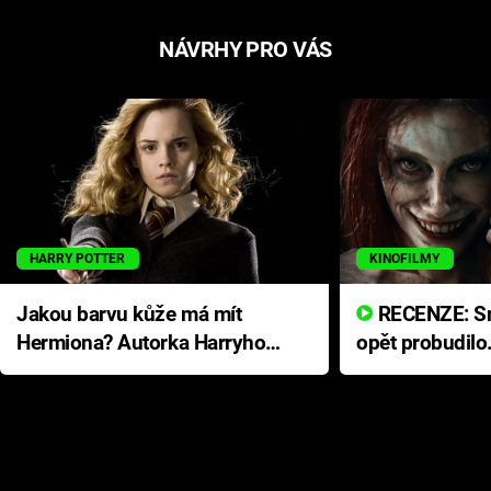
NÁVRHY PRO VÁS
HARRY POTTER
KINOFILMY
Jakou barvu kůže má mít
RECENZE: Smrtelné zlo se
Hermiona? Autorka Harryho
opět probudilo
Pottera přišla s ráznou
přichází s neo
odpovědí
hororovou nab