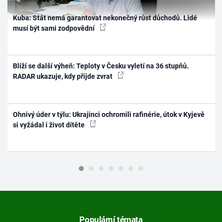
Kuba: Stát nemá garantovat nekonečný růst důchodů. Lidé
musí být sami zodpovědní
Blíží se další výheň: Teploty v Česku vyletí na 36 stupňů.
RADAR ukazuje, kdy přijde zvrat
Ohnivý úder v týlu: Ukrajinci ochromili rafinérie, útok v Kyjevě
si vyžádal i život dítěte
Populární témata