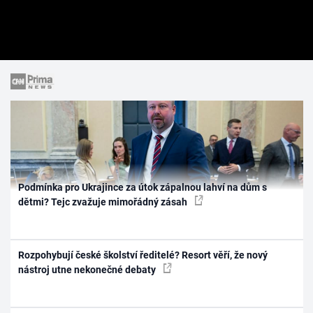
Podmínka pro Ukrajince za útok zápalnou lahví na dům s
dětmi? Tejc zvažuje mimořádný zásah
Rozpohybují české školství ředitelé? Resort věří, že nový
nástroj utne nekonečné debaty