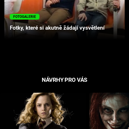
Cool Esport
FOTOGALERIE
Pořady
Fotky, které si akutně žádají vysvětlení
TV Program
Sledujte prima+
Přihlášení
NÁVRHY PRO VÁS
Sledujte nás