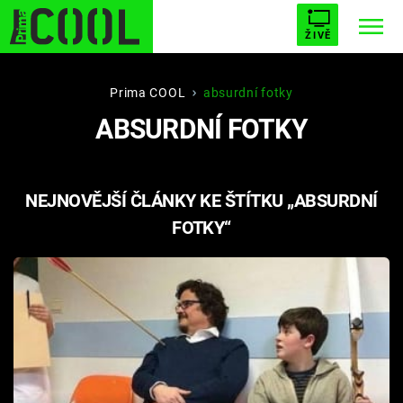
ŽIVĚ
STARHOUSE
BUFFY, PŘEMOŽITELKA UPÍRŮ
Trendy:
Prima COOL
absurdní fotky
ABSURDNÍ FOTKY
ESCAPE
PLNEJ KOTEL
AVENGERS 5
NEJNOVĚJŠÍ ČLÁNKY KE ŠTÍTKU „ABSURDNÍ
FOTKY“
Témata
Filmy
Seriály
Hry