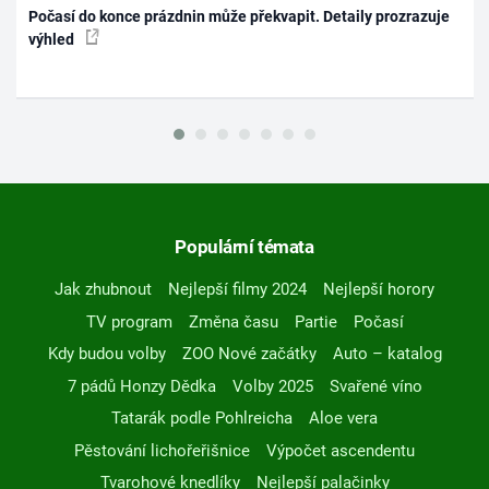
Počasí do konce prázdnin může překvapit. Detaily prozrazuje
výhled
Populární témata
Jak zhubnout
Nejlepší filmy 2024
Nejlepší horory
TV program
Změna času
Partie
Počasí
Kdy budou volby
ZOO Nové začátky
Auto – katalog
7 pádů Honzy Dědka
Volby 2025
Svařené víno
Tatarák podle Pohlreicha
Aloe vera
Pěstování lichořeřišnice
Výpočet ascendentu
Tvarohové knedlíky
Nejlepší palačinky