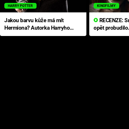
HARRY POTTER
KINOFILMY
Jakou barvu kůže má mít
RECENZE: Smrtelné zlo se
Hermiona? Autorka Harryho
opět probudilo
Pottera přišla s ráznou
přichází s neo
odpovědí
hororovou nab