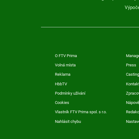
Výpoče
O FTV Prima
Manag
Volná místa
Press
Reklama
Casting
HbbTV
Kontak
Podmínky užívání
Zpraco
Cookies
Nápov
Vlastník FTV Prima spol. s r.o.
Redak
Nahlásit chybu
Nastav