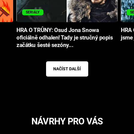
SERIÁLY
S
HRA O TRŮNY: Osud Jona Snowa
HRA O
oficiálně odhalen! Tady je stručný popis
jsme 
začátku šesté sezóny...
NAČÍST DALŠÍ
NÁVRHY PRO VÁS