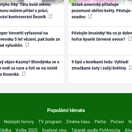
rtyho frky: Táta kvůli mému
Ibišek americký přitahuje
oru málem přišel o práci,
pozornost obřími květy. Pěstuje 
práví kontroverzní Řezník
snadno
per Vercetti vyfasoval na
Pěstujte brusinky! Na co je dobr
vensku 5 let vězení, pak bude ze
hořce kyselé červené ovoce?
mě vyhoštěn
vý objev Kazmy? Blondýnka se s
9 tipů s kostkami ledu: Vyhladí
 vodí za ruce a fotí se na místě
zmačkané šaty i zalijí květiny
ko Rosecká
Populární témata
Nejlepší horory
TV program
Změna času
Partie
Počasí
K
Dědka
Volby 2025
Svařené víno
Tatarák podle Pohlreicha
Alo