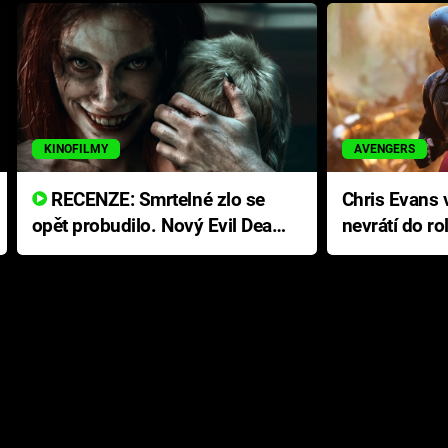
KINOFILMY
AVENGERS
RECENZE: Smrtelné zlo se
Chris Evans v
opět probudilo. Nový Evil Dead
nevrátí do ro
přichází s neodolatelnou
Ameriky
hororovou nabídkou