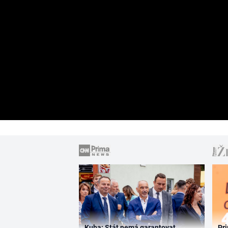
Kuba: Stát nemá garantovat
Pri