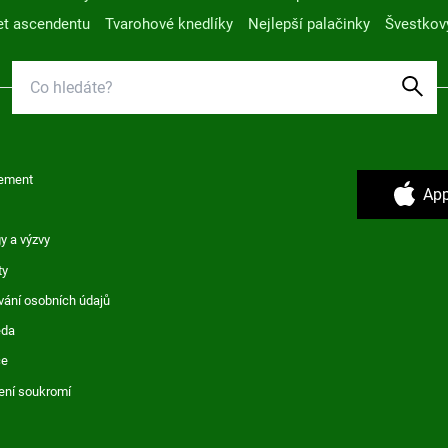
t ascendentu
Tvarohové knedlíky
Nejlepší palačinky
Švestkov
ement
App
y a výzvy
ty
vání osobních údajů
ěda
ce
ení soukromí