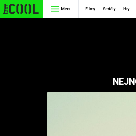
Menu
Filmy
Seriály
Hry
Seriály
Filmy
SIMPSONOVI
STAR WARS
HVĚZDNÁ
AVENGERS
BRÁNA
NEJN
RYCHLE A
TEORIE
ZBĚSILE 10
VELKÉHO
PREDÁTOR
TŘESKU
FUTURAMA