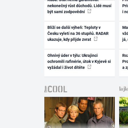
nekonečný růst důchodů. Lidé musí
Pri
být sami zodpovědní
i n
Blíží se další výheň: Teploty v
Ma
Česku vyletí na 36 stupňů. RADAR
vž
ukazuje, kdy přijde zvrat
já,
Ohnivý úder v týlu: Ukrajinci
Ro
ochromili rafinérie, útok v Kyjevě si
Pr
vyžádal i život dítěte
a 