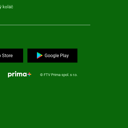
ý koláč
 Store
Google Play
© FTV Prima spol. s r.o.