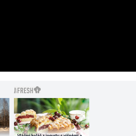
Vláčný koláč z jogurtu s višněmi a