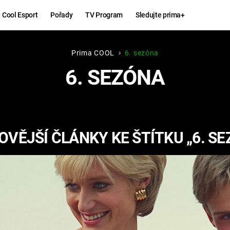
Cool Esport
Pořady
TV Program
Sledujte prima+
Prima COOL
6. sezóna
Hry
Zábava
6. SEZÓNA
MAFIA
ZÁBAVN
GALERI
GTA 6
NEJLEP
OVĚJŠÍ ČLÁNKY KE ŠTÍTKU „6. SE
KINGDOM
KOMEDI
COME:
DELIVERANCE
CHUCK
NORRIS
ESPORT
DEADP