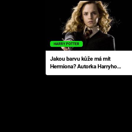
HARRY POTTER
Jakou barvu kůže má mít
Hermiona? Autorka Harryho
Pottera přišla s ráznou
odpovědí