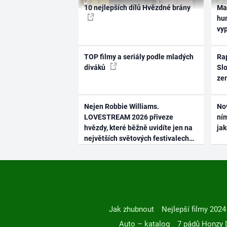
10 nejlepších dílů Hvězdné brány
Ma
hum
vy
TOP filmy a seriály podle mladých
Rap
diváků
Slo
ze
Nejen Robbie Williams.
No
LOVESTREAM 2026 přiveze
ním
hvězdy, které běžně uvidíte jen na
ja
největších světových festivalech
Jak zhubnout
Nejlepší filmy 2024
Auto – katalog
7 pádů Honzy 