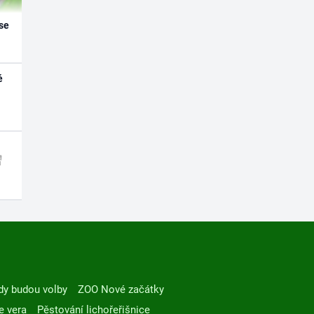
se
é
dy budou volby
ZOO Nové začátky
e vera
Pěstování lichořeřišnice