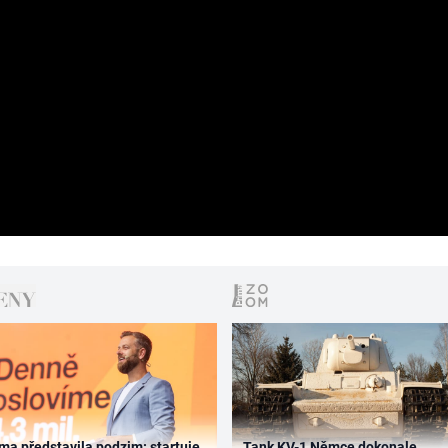
ma představila podzim: startuje
Tank KV-1 Němce dokonale