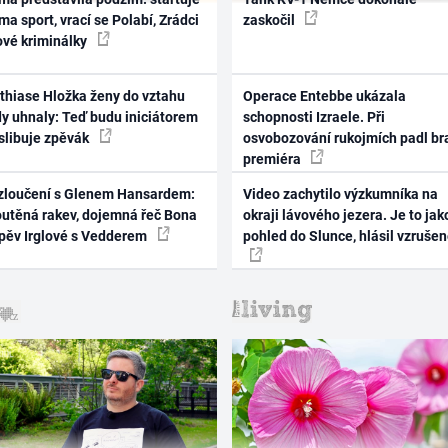
ma sport, vrací se Polabí, Zrádci
zaskočil
ové kriminálky
thiase Hložka ženy do vztahu
Operace Entebbe ukázala
dy uhnaly: Teď budu iniciátorem
schopnosti Izraele. Při
 slibuje zpěvák
osvobozování rukojmích padl br
premiéra
zloučení s Glenem Hansardem:
Video zachytilo výzkumníka na
outěná rakev, dojemná řeč Bona
okraji lávového jezera. Je to jak
zpěv Irglové s Vedderem
pohled do Slunce, hlásil vzruše