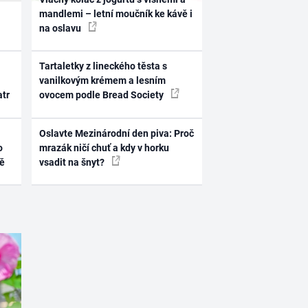
mandlemi – letní moučník ke kávě i
na oslavu
Tartaletky z lineckého těsta s
vanilkovým krémem a lesním
atr
ovocem podle Bread Society
Oslavte Mezinárodní den piva: Proč
o
mrazák ničí chuť a kdy v horku
ně
vsadit na šnyt?