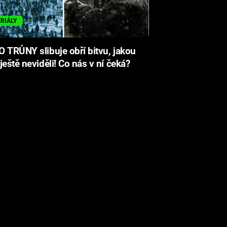
ERIÁLY
 TRŮNY slibuje obří bitvu, jakou
ještě neviděli! Co nás v ní čeká?