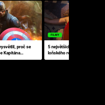
FILMY
ysvětlil, proč se
5 největších propadáků
le Kapitána
loňského roku: Disney na
jediné katastrofě prodělal 200
milionů dolarů